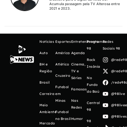
Acumula passagem pela TV Alterosa entre
2021 e 2023.
Notícias
Esportes
Entretenimento
Programas
Redes
98
Sociais 98
Auto
América
Agenda
Rock
@rede98o
BH e
Atlético
Cinema,
Insônia
Região
TV e
@rede98o
Cruzeiro
Séries
No
Brasil
/rede98o
Fundo
Futebol
Famosos
do Baú
Carreira
em
@98live
Minas
Nas
Central
Meio
@98livee
Redes
98
Ambiente
Futebol
@98live
no Brasil
Humor
98
Mercado