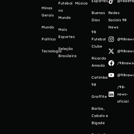
Esportes
@rede98o
Futebol
Música
Minas
no
Buenos
Redes
Gerais
Mundo
Días
Sociais 98
Mundo
News
Mais
98
Esportes
Política
Futebol
@98newso
Clube
Seleção
Tecnologia
@98newso
Brasileira
Ricardo
/98newso
Amado
@98newso
Catimba
98
/98-
news-
Graffite
oficial
Barba,
Cabelo e
Bigode