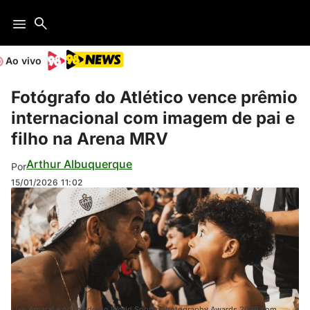
Ao vivo
Fotógrafo do Atlético vence prêmio
internacional com imagem de pai e
filho na Arena MRV
Arthur Albuquerque
Por
15/01/2026
11:02
Luís Amaral é premiado no World Sports Photography Awards 2026 com