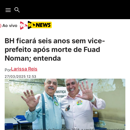
Ao vivo
BH ficará seis anos sem vice-
prefeito após morte de Fuad
Noman; entenda
Larissa Reis
Por
27/03/2025
12:53
Com o término do mandato de Damião, em 2028, a capital mineira completará