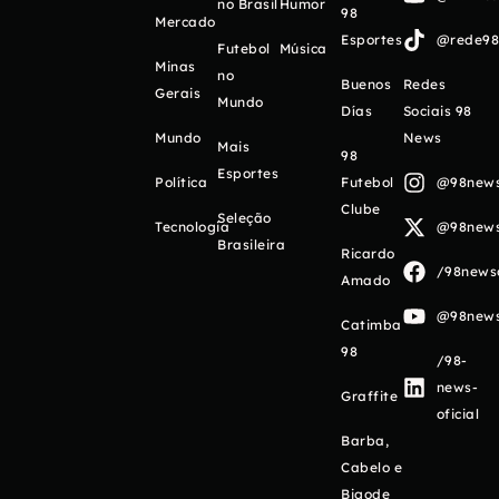
no Brasil
Humor
98
Mercado
Esportes
@rede98o
Futebol
Música
Minas
no
Buenos
Redes
Gerais
Mundo
Días
Sociais 98
Mundo
News
Mais
98
Esportes
Política
Futebol
@98newso
Clube
Seleção
Tecnologia
@98newso
Brasileira
Ricardo
/98newso
Amado
@98newso
Catimba
98
/98-
news-
Graffite
oficial
Barba,
Cabelo e
Bigode