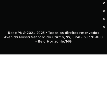
d
a
d
e
Rede 98 © 2021-2025 • Todos os direitos reservados
Avenida Nossa Senhora do Carmo, 99, Sion - 30.330-000
- Belo Horizonte/MG