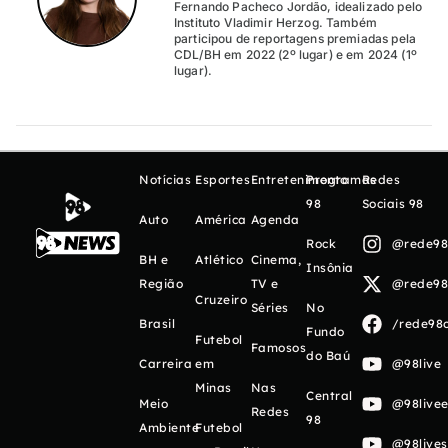
Fernando Pacheco Jordão, idealizado pelo
Instituto Vladimir Herzog. Também
participou de reportagens premiadas pela
CDL/BH em 2022 (2º lugar) e em 2024 (1º
lugar).
Notícias
Esportes
Entretenimento
Programas
Redes
98
Sociais 98
Auto
América
Agenda
Rock
@rede98o
BH e
Atlético
Cinema,
Insônia
Região
TV e
@rede98o
Cruzeiro
Séries
No
Brasil
/rede98o
Fundo
Futebol
Famosos
do Baú
Carreira
em
@98live
Minas
Nas
Central
Meio
@98livee
Redes
98
Ambiente
Futebol
@98live