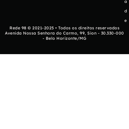
a
d
e
Rede 98 © 2021-2025 • Todos os direitos reservados
Avenida Nossa Senhora do Carmo, 99, Sion - 30.330-000
- Belo Horizonte/MG