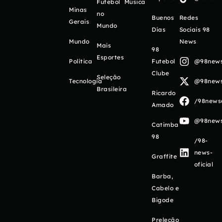
Futebol
Música
Minas
no
Buenos
Redes
Gerais
Mundo
Días
Sociais 98
Mundo
News
Mais
98
Esportes
Política
Futebol
@98newso
Clube
Seleção
Tecnologia
@98newso
Brasileira
Ricardo
/98newso
Amado
@98newso
Catimba
98
/98-
news-
Graffite
oficial
Barba,
Cabelo e
Bigode
Preleção