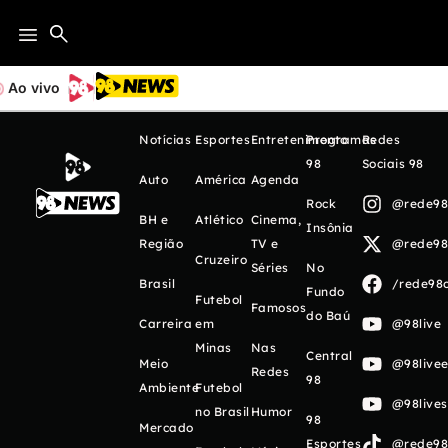
Ao vivo
Notícias
Esportes
Entretenimento
Programas
Redes
98
Sociais 98
Auto
América
Agenda
Rock
@rede98o
BH e
Atlético
Cinema,
Insônia
Região
TV e
@rede98o
Cruzeiro
Séries
No
Brasil
/rede98o
Fundo
Futebol
Famosos
do Baú
Carreira
em
@98live
Minas
Nas
Central
Meio
@98livee
Redes
98
Ambiente
Futebol
@98live
no Brasil
Humor
98
Mercado
Esportes
@rede98o