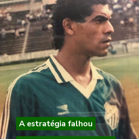
A estratégia falhou
A estratégia falhou