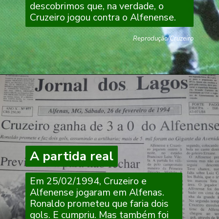
descobrimos que, na verdade, o
Cruzeiro jogou contra o Alfenense.
Reprodução/Cruzeiro
A partida real
A partida real
Em 25/02/1994, Cruzeiro e
Alfenense jogaram em Alfenas.
Ronaldo prometeu que faria dois
gols. E cumpriu. Mas também foi