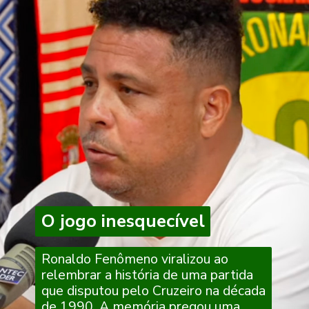
O jogo inesquecível
O jogo inesquecível
Ronaldo Fenômeno viralizou ao
relembrar a história de uma partida
que disputou pelo Cruzeiro na década
de 1990. A memória pregou uma