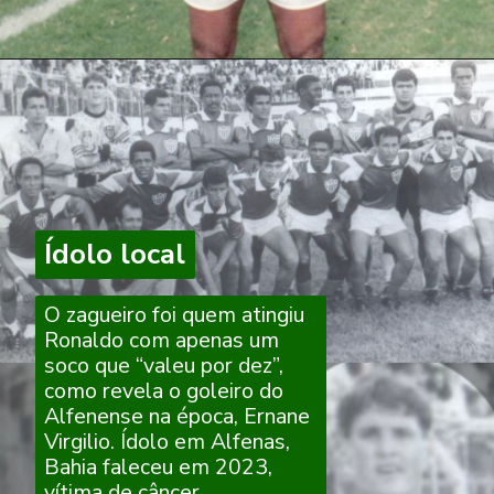
Ídolo local
Ídolo
local
O zagueiro foi quem atingiu
Ronaldo com apenas um
soco que “valeu por dez”,
como revela o goleiro do
Alfenense na época, Ernane
Virgilio. Ídolo em Alfenas,
Bahia faleceu em 2023,
vítima de câncer.