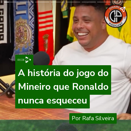
A história do jogo do
A história do jogo do
Mineiro que Ronaldo
Mineiro que Ronaldo
nunca esqueceu
nunca esqueceu
Por Rafa Silveira
Por Rafa Silveira