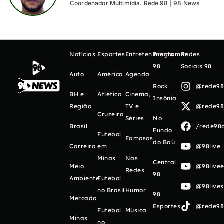
Coordenador Multimídia. Rede 98 | 98 News
Notícias
Esportes
Entretenimento
Programas
Redes
98
Sociais 98
Auto
América
Agenda
Rock
@rede98o
BH e
Atlético
Cinema,
Insônia
Região
TV e
@rede98o
Cruzeiro
Séries
No
Brasil
/rede98o
Fundo
Futebol
Famosos
do Baú
Carreira
em
@98live
Minas
Nas
Central
Meio
@98livee
Redes
98
Ambiente
Futebol
@98live
no Brasil
Humor
98
Mercado
Esportes
@rede98o
Futebol
Música
Minas
no