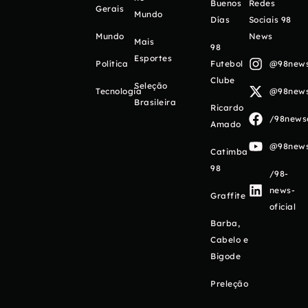
Buenos
Redes
Gerais
Mundo
Días
Sociais 98
Mundo
News
Mais
98
Esportes
Política
Futebol
@98newso
Clube
Seleção
Tecnologia
@98newso
Brasileira
Ricardo
/98newso
Amado
@98newso
Catimba
98
/98-
news-
Graffite
oficial
Barba,
Cabelo e
Bigode
Preleção