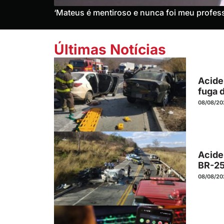
‘Mateus é mentiroso e nunca foi meu profess
Últimas Notícias
Acide
fuga 
08/08/20
Acide
BR-25
08/08/20