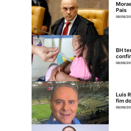
Morae
Pais
08/08/20
BH te
confir
08/08/20
Luis 
fim d
08/08/20