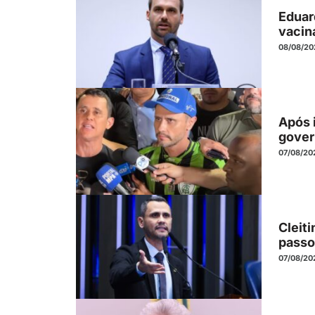
Eduar
vacina
08/08/20
Após 
gover
07/08/20
Cleit
passo
07/08/20