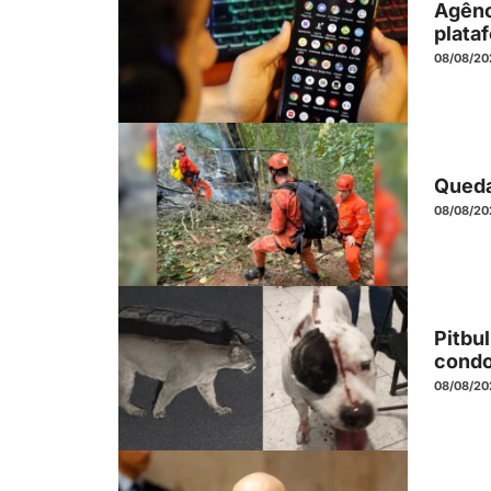
Agênc
plata
08/08/20
Queda
08/08/20
Pitbu
condo
08/08/20