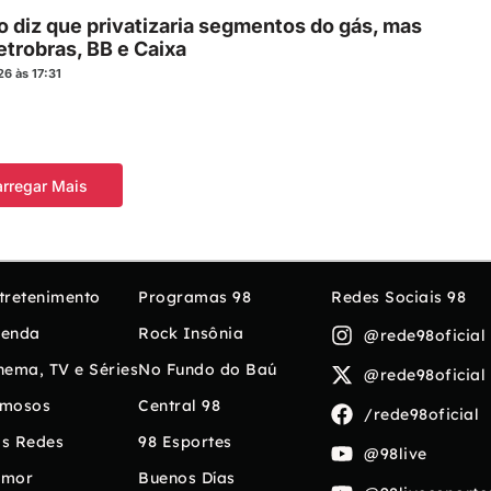
o diz que privatizaria segmentos do gás, mas
etrobras, BB e Caixa
6 às 17:31
rregar Mais
tretenimento
Programas 98
Redes Sociais 98
enda
Rock Insônia
@rede98oficial
nema, TV e Séries
No Fundo do Baú
@rede98oficial
mosos
Central 98
/rede98oficial
s Redes
98 Esportes
@98live
umor
Buenos Días