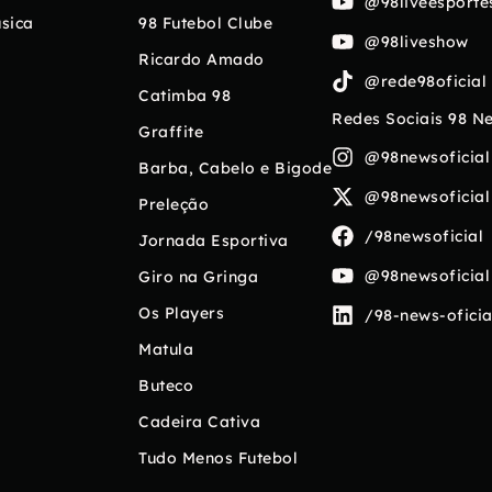
@98liveesporte
sica
98 Futebol Clube
@98liveshow
Ricardo Amado
@rede98oficial
Catimba 98
Redes Sociais 98 N
Graffite
@98newsoficial
Barba, Cabelo e Bigode
@98newsoficial
Preleção
/98newsoficial
Jornada Esportiva
@98newsoficial
Giro na Gringa
Os Players
/98-news-oficia
Matula
Buteco
Cadeira Cativa
Tudo Menos Futebol