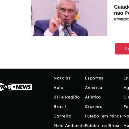
Caiad
não P
07/08/202
Ca
Notícias
Esportes
En
Auto
América
Ag
BH e Região
Atlético
Ci
Brasil
Cruzeiro
Fa
Carreira
Futebol em Minas
Na
Meio Ambiente
Futebol no Brasil
H