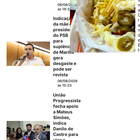
06/08/2026
às 18:32
Indicação
r
da mãe de
presidente
do PSB
para
suplência
de Marília
gera
desgaste e
pode ser
revista
06/08/2026
às 15:23
União
Progressista
fecha apoio
a Mateus
Simões,
indica
Danilo de
Castro para
vice e