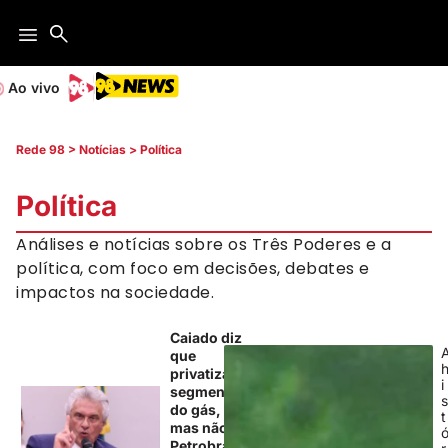
Ao vivo
Rede 98
>
Notícias
>
Política
Política
Análises e notícias sobre os Três Poderes e a
política, com foco em decisões, debates e
impactos na sociedade.
Caiado diz
que
privatizaria
i
segmentos
do gás,
t
mas não
Petrobras,