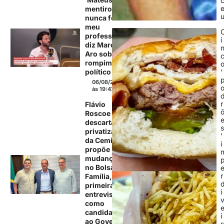
mentiroso e
nunca foi
meu
professor’,
i
diz Marcelo
Aro sobre
rompimento
político
‘
06/08/2026
às 19:47
r
Flávio
Roscoe
descarta
privatização
’
da Cemig e
i
propõe
mudanças
no Bolsa
r
Família, em
primeira
í
entrevista
como
candidato
i
ao Governo