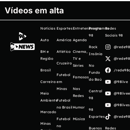
Vídeos em alta
Notícias
Esportes
Entretenimento
Programas
Redes
98
Sociais 98
Auto
América
Agenda
Rock
@rede98o
BH e
Atlético
Cinema,
Insônia
Região
TV e
@rede98o
Cruzeiro
Séries
No
Brasil
/rede98o
Fundo
Futebol
Famosos
do Baú
Carreira
em
@98live
Minas
Nas
Central
Meio
@98livee
Redes
98
Ambiente
Futebol
@98live
no Brasil
Humor
98
Mercado
Esportes
@rede98o
Futebol
Música
Minas
no
Buenos
Redes