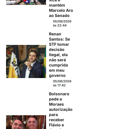
mantém
Marcelo Aro
ao Senado
05/08/2026
às 22:44
Renan
Santos: Se
STF tomar
decisão
ilegal, ela
não será
cumprida
em meu
governo
05/08/2026
às 17:42
Bolsonaro
pede a
Moraes
autorização
para
receber
Flávio e