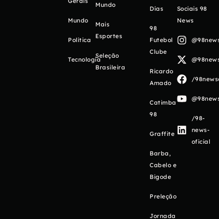
Gerais
Mundo
Días
Sociais 98
Mundo
News
Mais
98
Esportes
Política
Futebol
@98newso
Clube
Seleção
Tecnologia
@98newso
Brasileira
Ricardo
/98newso
Amado
@98newso
Catimba
98
/98-
news-
Graffite
oficial
Barba,
Cabelo e
Bigode
Preleção
Jornada