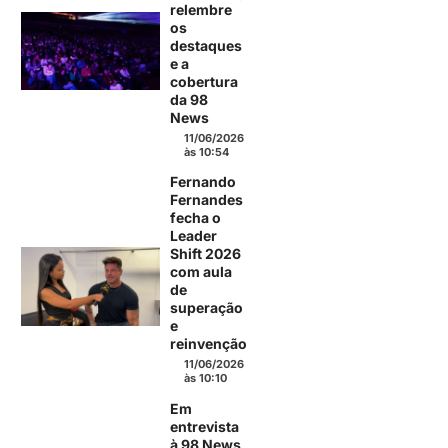
relembre
os
destaques
e a
cobertura
da 98
News
11/06/2026
às 10:54
Fernando
Fernandes
fecha o
Leader
Shift 2026
com aula
de
superação
e
reinvenção
11/06/2026
às 10:10
Em
entrevista
à 98 News,