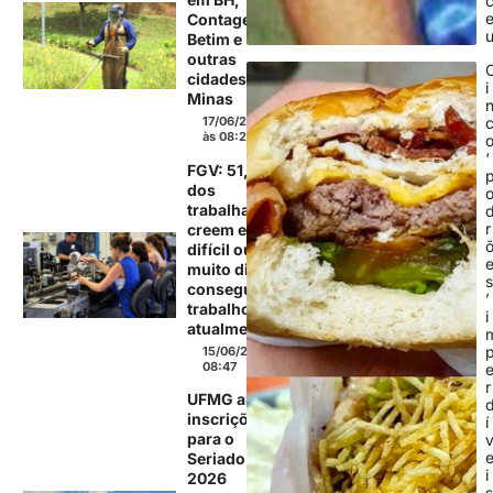
Contagem,
Betim e
outras
cidades de
i
Minas
17/06/2026
às 08:27
‘
FGV: 51,2%
dos
trabalhadores
r
creem estar
difícil ou
muito difícil
conseguir
’
trabalho
i
atualmente
15/06/2026 às
08:47
r
UFMG abre
inscrições
í
para o
Seriado
i
2026