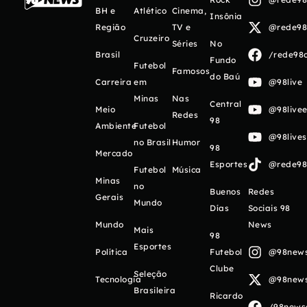
BH e
Atlético
Cinema,
Insônia
Região
TV e
@rede98o
Cruzeiro
Séries
No
Brasil
/rede98o
Fundo
Futebol
Famosos
do Baú
Carreira
em
@98live
Minas
Nas
Central
Meio
@98livee
Redes
98
Ambiente
Futebol
@98live
no Brasil
Humor
98
Mercado
Esportes
@rede98o
Futebol
Música
Minas
no
Buenos
Redes
Gerais
Mundo
Días
Sociais 98
Mundo
News
Mais
98
Esportes
Política
Futebol
@98newso
Clube
Seleção
Tecnologia
@98newso
Brasileira
Ricardo
/98newso