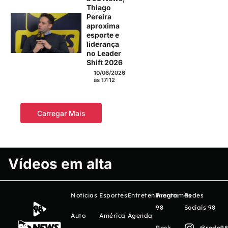
Thiago
Pereira
aproxima
esporte e
liderança
no Leader
Shift 2026
10/06/2026
às 17:12
Carregar Mais
Vídeos em alta
Notícias
Esportes
Entretenimento
Programas
Redes
98
Sociais 98
Auto
América
Agenda
Rock
@rede98o