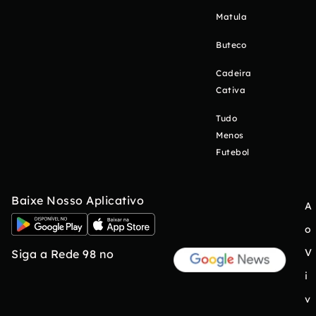
Matula
Buteco
Cadeira
Cativa
Tudo
Menos
Futebol
Baixe Nosso Aplicativo
A
o
V
Siga a Rede 98 no
i
v