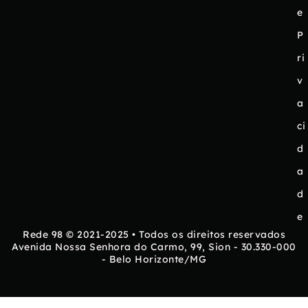
e
P
ri
v
a
ci
d
a
d
e
Rede 98 © 2021-2025 • Todos os direitos reservados
Avenida Nossa Senhora do Carmo, 99, Sion - 30.330-000
- Belo Horizonte/MG