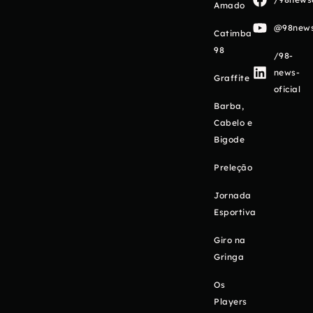
Amado
@98newso
Catimba
98
/98-
news-
Graffite
oficial
Barba,
Cabelo e
Bigode
Preleção
Jornada
Esportiva
Giro na
Gringa
Os
Players