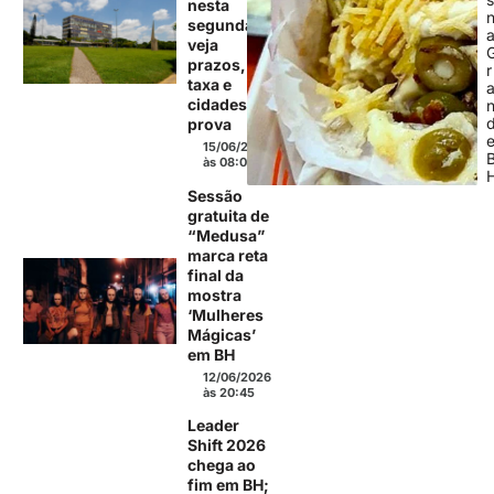
nesta
segunda;
veja
prazos,
r
taxa e
cidades de
prova
15/06/2026
às 08:06
Sessão
gratuita de
“Medusa”
marca reta
final da
mostra
‘Mulheres
Mágicas’
em BH
12/06/2026
às 20:45
Leader
Shift 2026
chega ao
fim em BH;