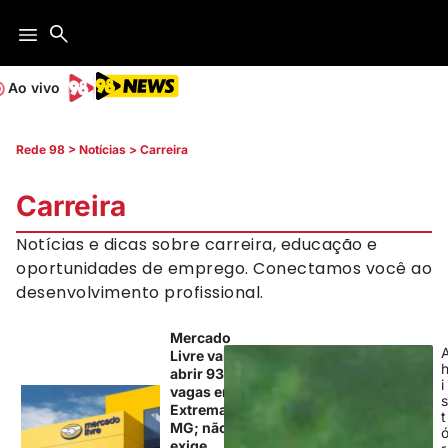
Ao vivo
Rede 98
>
Notícias
>
Carreira
Carreira
Notícias e dicas sobre carreira, educação e
oportunidades de emprego. Conectamos você ao
desenvolvimento profissional.
Mercado
Livre vai
abrir 930
i
vagas em
Extrema,
t
MG; não
exige