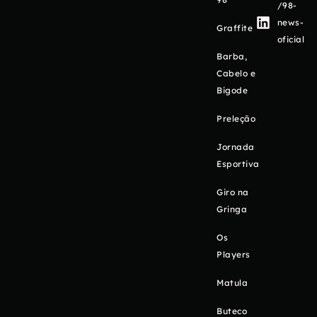
/98-
news-
Graffite
oficial
Barba,
Cabelo e
Bigode
Preleção
Jornada
Esportiva
Giro na
Gringa
Os
Players
Matula
Buteco