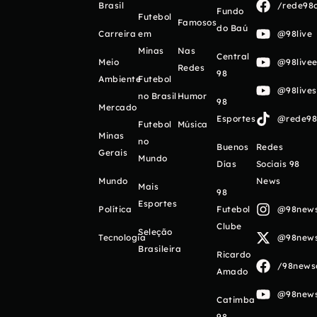
Brasil
/rede98o
Fundo
Futebol
Famosos
do Baú
Carreira
em
@98live
Minas
Nas
Central
Meio
@98livee
Redes
98
Ambiente
Futebol
@98live
no Brasil
Humor
98
Mercado
Esportes
@rede98o
Futebol
Música
Minas
no
Buenos
Redes
Gerais
Mundo
Días
Sociais 98
Mundo
News
Mais
98
Esportes
Política
Futebol
@98newso
Clube
Seleção
Tecnologia
@98newso
Brasileira
Ricardo
/98newso
Amado
@98newso
Catimba
98