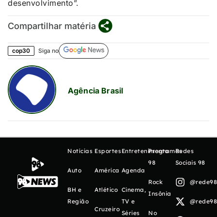
desenvolvimento”.
Compartilhar matéria
cop30
Siga no
Agência Brasil
Notícias
Esportes
Entretenimento
Programas
Redes
98
Sociais 98
Auto
América
Agenda
Rock
@rede98o
BH e
Atlético
Cinema,
Insônia
Região
TV e
@rede98o
Cruzeiro
Séries
No