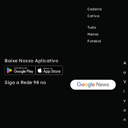
Cadeira
Cativa
Tudo
Menos
Futebol
Baixe Nosso Aplicativo
A
o
V
Siga a Rede 98 no
i
v
o
n