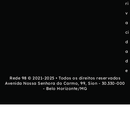
ri
v
a
ci
d
a
d
e
Rede 98 © 2021-2025 • Todos os direitos reservados
Avenida Nossa Senhora do Carmo, 99, Sion - 30.330-000
- Belo Horizonte/MG