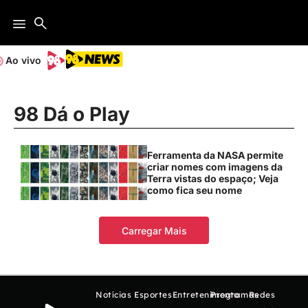
Ao vivo
98 Dá o Play
Ferramenta da NASA permite
criar nomes com imagens da
Terra vistas do espaço; Veja
como fica seu nome
Carregar Mais
Notícias
Esportes
Entretenimento
Programas
Redes