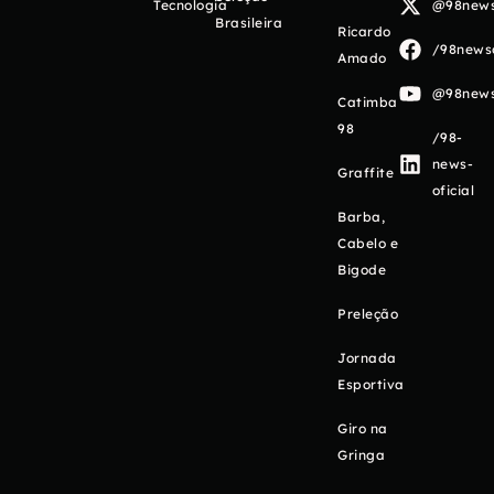
Tecnologia
@98newso
Brasileira
Ricardo
/98newso
Amado
@98newso
Catimba
98
/98-
news-
Graffite
oficial
Barba,
Cabelo e
Bigode
Preleção
Jornada
Esportiva
Giro na
Gringa