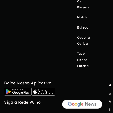
Os
Players
Matula
Buteco
Cadeira
Cativa
Tudo
Menos
Futebol
Baixe Nosso Aplicativo
A
o
V
Siga a Rede 98 no
i