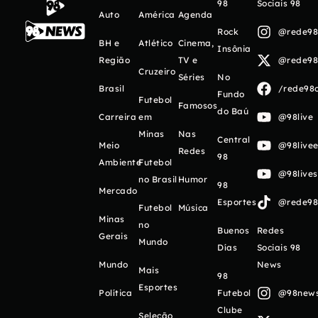
98
Sociais 98
Auto
América
Agenda
Rock
@rede98o
BH e
Atlético
Cinema,
Insônia
Região
TV e
@rede98o
Cruzeiro
Séries
No
Brasil
/rede98o
Fundo
Futebol
Famosos
do Baú
Carreira
em
@98live
Minas
Nas
Central
Meio
@98livee
Redes
98
Ambiente
Futebol
@98live
no Brasil
Humor
98
Mercado
Esportes
@rede98o
Futebol
Música
Minas
no
Buenos
Redes
Gerais
Mundo
Días
Sociais 98
Mundo
News
Mais
98
Esportes
Política
Futebol
@98newso
Clube
Seleção