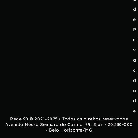
d
e
P
ri
v
a
ci
d
a
d
e
Rede 98 © 2021-2025 • Todos os direitos reservados
Avenida Nossa Senhora do Carmo, 99, Sion - 30.330-000
- Belo Horizonte/MG