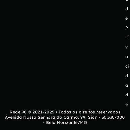
d
e
P
ri
v
a
ci
d
a
d
e
Rede 98 © 2021-2025 • Todos os direitos reservados
Avenida Nossa Senhora do Carmo, 99, Sion - 30.330-000
- Belo Horizonte/MG