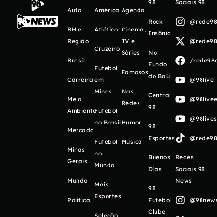
98
Sociais 98
Auto
América
Agenda
Rock
@rede98o
BH e
Atlético
Cinema,
Insônia
Região
TV e
@rede98o
Cruzeiro
Séries
No
Brasil
/rede98o
Fundo
Futebol
Famosos
do Baú
Carreira
em
@98live
Minas
Nas
Central
Meio
@98livee
Redes
98
Ambiente
Futebol
@98live
no Brasil
Humor
98
Mercado
Esportes
@rede98o
Futebol
Música
Minas
no
Buenos
Redes
Gerais
Mundo
Días
Sociais 98
Mundo
News
Mais
98
Esportes
Política
Futebol
@98newso
Clube
Seleção