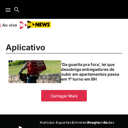
Ao vivo
Aplicativo
‘Da guarita pra fora’, lei que
desobriga entregadores de
subir em apartamentos passa
em 1º turno em BH
Carregar Mais
Notícias
Esportes
Entretenimento
Programas
Redes