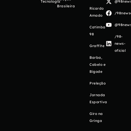
Tecnologia
@98newso
Brasileira
Ricardo
/98newso
Amado
@98newso
Catimba
98
/98-
news-
Graffite
oficial
Barba,
Cabelo e
Bigode
Preleção
Jornada
Esportiva
Giro na
Gringa