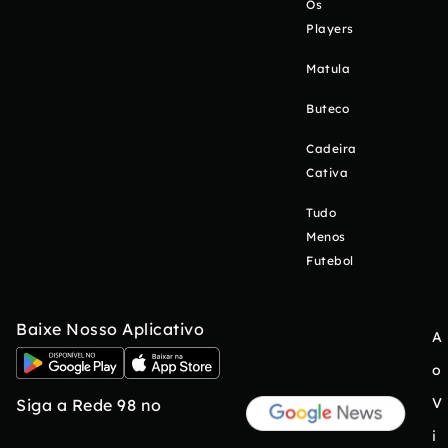
Os
Players
Matula
Buteco
Cadeira
Cativa
Tudo
Menos
Futebol
Baixe Nosso Aplicativo
A
o
V
Siga a Rede 98 no
i