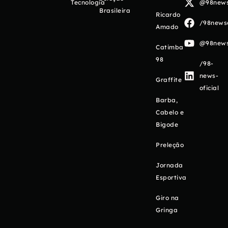
Tecnologia
@98newso
Brasileira
Ricardo
/98newso
Amado
@98newso
Catimba
98
/98-
news-
Graffite
oficial
Barba,
Cabelo e
Bigode
Preleção
Jornada
Esportiva
Giro na
Gringa