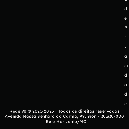
d
e
P
ri
v
a
ci
d
a
d
e
Rede 98 © 2021-2025 • Todos os direitos reservados
Avenida Nossa Senhora do Carmo, 99, Sion - 30.330-000
- Belo Horizonte/MG