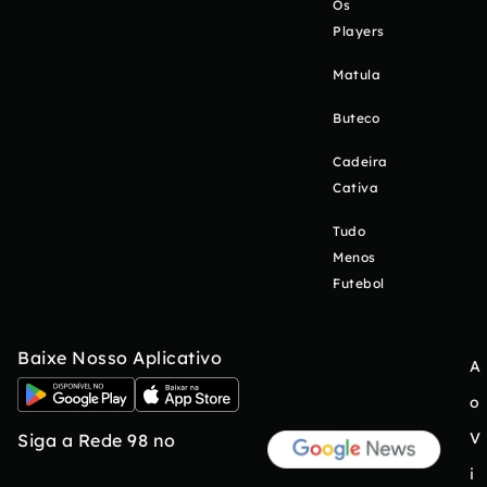
Os
Players
Matula
Buteco
Cadeira
Cativa
Tudo
Menos
Futebol
Baixe Nosso Aplicativo
A
o
V
Siga a Rede 98 no
i