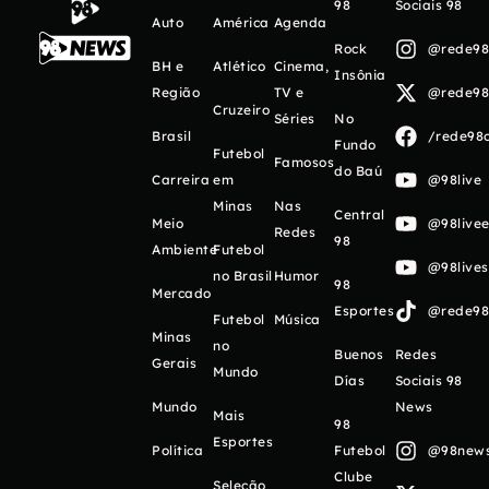
98
Sociais 98
Auto
América
Agenda
Rock
@rede98o
BH e
Atlético
Cinema,
Insônia
Região
TV e
@rede98o
Cruzeiro
Séries
No
Brasil
/rede98o
Fundo
Futebol
Famosos
do Baú
Carreira
em
@98live
Minas
Nas
Central
Meio
@98livee
Redes
98
Ambiente
Futebol
@98live
no Brasil
Humor
98
Mercado
Esportes
@rede98o
Futebol
Música
Minas
no
Buenos
Redes
Gerais
Mundo
Días
Sociais 98
Mundo
News
Mais
98
Esportes
Política
Futebol
@98newso
Clube
Seleção