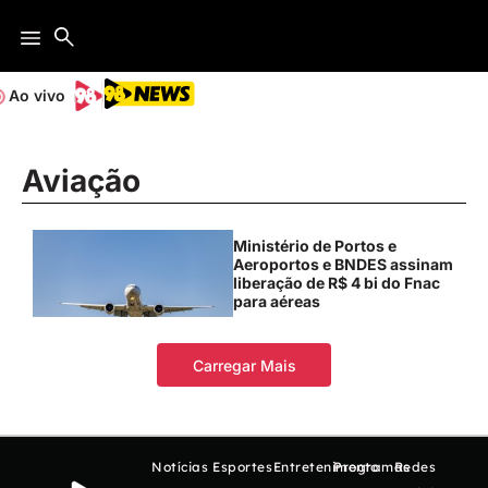
Ao vivo
Aviação
Ministério de Portos e
Aeroportos e BNDES assinam
liberação de R$ 4 bi do Fnac
para aéreas
Carregar Mais
Notícias
Esportes
Entretenimento
Programas
Redes