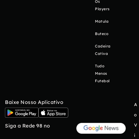
Os
Players
Matula
Buteco
Cadeira
Cativa
Tudo
Menos
Futebol
Baixe Nosso Aplicativo
A
o
V
Siga a Rede 98 no
i