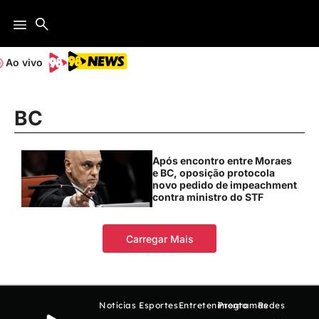
Ao vivo
BC
Após encontro entre Moraes
e BC, oposição protocola
novo pedido de impeachment
contra ministro do STF
Carregar Mais
Notícias
Esportes
Entretenimento
Programas
Redes