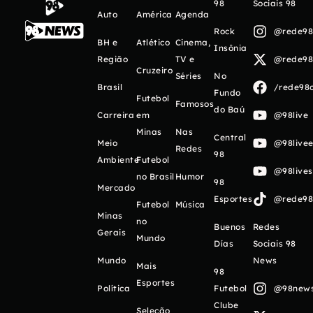
98
Sociais 98
Auto
América
Agenda
Rock
@rede98o
BH e
Atlético
Cinema,
Insônia
Região
TV e
@rede98o
Cruzeiro
Séries
No
Brasil
/rede98o
Fundo
Futebol
Famosos
do Baú
Carreira
em
@98live
Minas
Nas
Central
Meio
@98livee
Redes
98
Ambiente
Futebol
@98live
no Brasil
Humor
98
Mercado
Esportes
@rede98o
Futebol
Música
Minas
no
Buenos
Redes
Gerais
Mundo
Días
Sociais 98
Mundo
News
Mais
98
Esportes
Política
Futebol
@98newso
Clube
Seleção