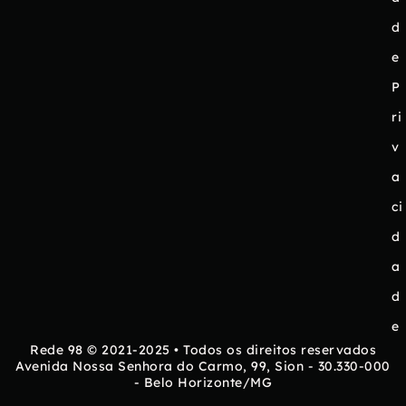
d
e
P
ri
v
a
ci
d
a
d
e
Rede 98 © 2021-2025 • Todos os direitos reservados
Avenida Nossa Senhora do Carmo, 99, Sion - 30.330-000
- Belo Horizonte/MG