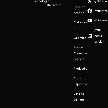
Tecnologia
@98newso
Brasileira
Ricardo
/98newso
Amado
@98newso
Catimba
98
/98-
news-
Graffite
oficial
Barba,
Cabelo e
Bigode
Preleção
Jornada
Esportiva
Giro na
Gringa