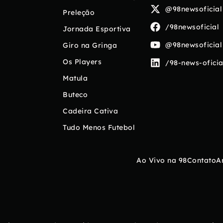
@98newsoficial
Preleção
/98newsoficial
Jornada Esportiva
@98newsoficial
Giro na Gringa
Os Players
/98-news-oficia
Matula
Buteco
Cadeira Cativa
Tudo Menos Futebol
Ao Vivo na 98
Contato
A