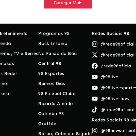
Carregar Mais
tretenimento
Programas 98
Redes Sociais 98
enda
Rock Insônia
@rede98oficial
nema, TV e Séries
No Fundo do Baú
@rede98oficial
mosos
Central 98
/rede98oficial
s Redes
98 Esportes
@98live
umor
Buenos Días
@98liveesporte
sica
98 Futebol Clube
@98liveshow
Ricardo Amado
@rede98oficial
Catimba 98
Redes Sociais 98 N
Graffite
@98newsoficial
Barba, Cabelo e Bigode