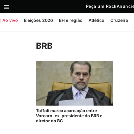
Peça um Rock
Anuncie
Ao vivo
Eleições 2026
BH e região
Atlético
Cruzeiro
BRB
Toffoli marca acareação entre
Vorcaro, ex-presidente do BRB e
diretor do BC