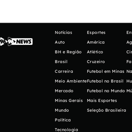
Notícias
Esportes
En
Auto
América
Ag
BH e Região
Atlético
Ci
Brasil
Cruzeiro
Fa
Carreira
Futebol em Minas
Na
Meio Ambiente
Futebol no Brasil
H
Mercado
Futebol no Mundo
Mú
Minas Gerais
Mais Esportes
Mundo
Seleção Brasileira
Política
Tecnologia