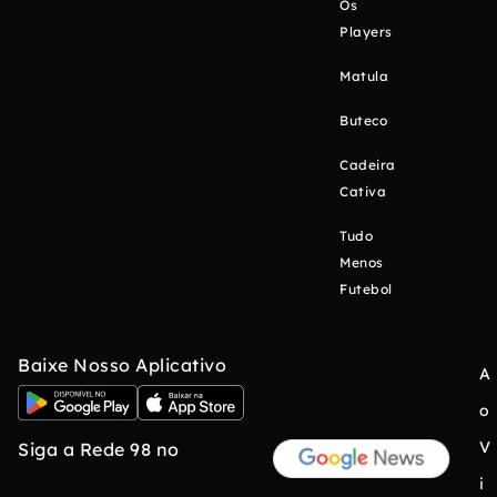
Os
Players
Matula
Buteco
Cadeira
Cativa
Tudo
Menos
Futebol
Baixe Nosso Aplicativo
A
o
V
Siga a Rede 98 no
i