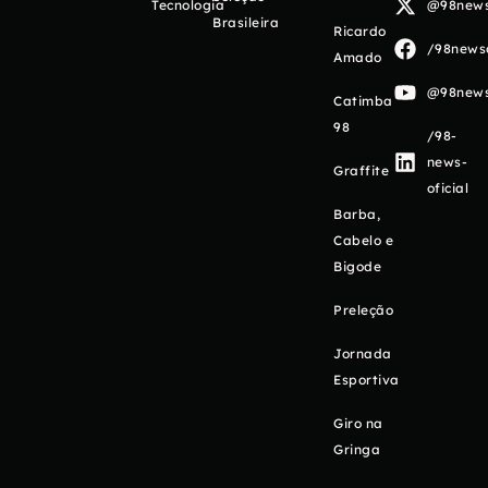
Tecnologia
@98newso
Brasileira
Ricardo
/98newso
Amado
@98newso
Catimba
98
/98-
news-
Graffite
oficial
Barba,
Cabelo e
Bigode
Preleção
Jornada
Esportiva
Giro na
Gringa