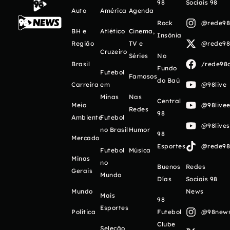
98
Sociais 98
Auto
América
Agenda
Rock
@rede98o
BH e
Atlético
Cinema,
Insônia
Região
TV e
@rede98o
Cruzeiro
Séries
No
Brasil
/rede98o
Fundo
Futebol
Famosos
do Baú
Carreira
em
@98live
Minas
Nas
Central
Meio
@98livee
Redes
98
Ambiente
Futebol
@98live
no Brasil
Humor
98
Mercado
Esportes
@rede98o
Futebol
Música
Minas
no
Buenos
Redes
Gerais
Mundo
Días
Sociais 98
Mundo
News
Mais
98
Esportes
Política
Futebol
@98newso
Clube
Seleção