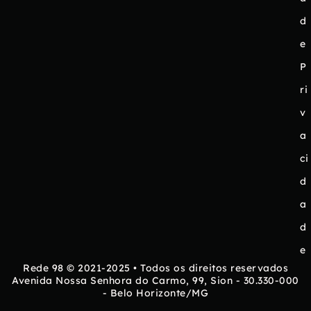
d
e
P
ri
v
a
ci
d
a
d
e
Rede 98 © 2021-2025 • Todos os direitos reservados
Avenida Nossa Senhora do Carmo, 99, Sion - 30.330-000
- Belo Horizonte/MG