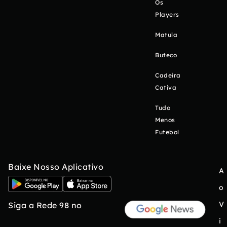
Os
Players
Matula
Buteco
Cadeira
Cativa
Tudo
Menos
Futebol
Baixe Nosso Aplicativo
A
o
V
Siga a Rede 98 no
i