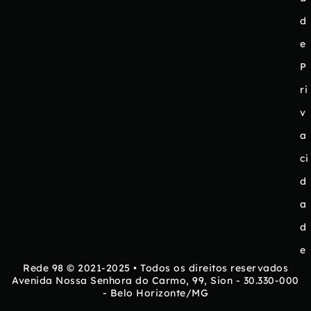
d
e
P
ri
v
a
ci
d
a
d
e
Rede 98 © 2021-2025 • Todos os direitos reservados
Avenida Nossa Senhora do Carmo, 99, Sion - 30.330-000
- Belo Horizonte/MG