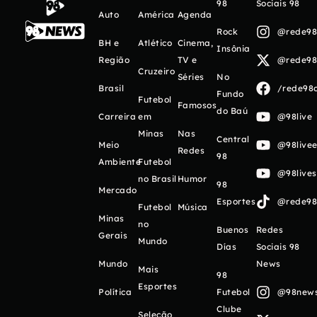
98
Sociais 98
Auto
América
Agenda
Rock
@rede98o
BH e
Atlético
Cinema,
Insônia
Região
TV e
@rede98o
Cruzeiro
Séries
No
Brasil
/rede98o
Fundo
Futebol
Famosos
do Baú
Carreira
em
@98live
Minas
Nas
Central
Meio
@98livee
Redes
98
Ambiente
Futebol
@98live
no Brasil
Humor
98
Mercado
Esportes
@rede98o
Futebol
Música
Minas
no
Buenos
Redes
Gerais
Mundo
Días
Sociais 98
Mundo
News
Mais
98
Esportes
Política
Futebol
@98newso
Clube
Seleção