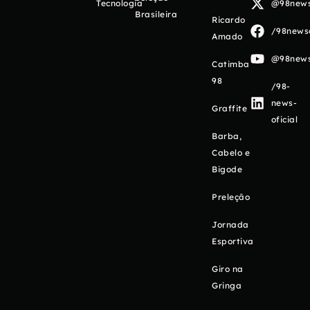
Tecnologia
@98newso
Brasileira
Ricardo
/98newso
Amado
@98newso
Catimba
98
/98-
news-
Graffite
oficial
Barba,
Cabelo e
Bigode
Preleção
Jornada
Esportiva
Giro na
Gringa