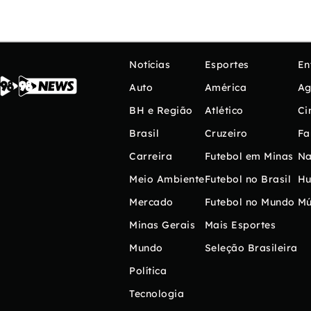
Notícias
Esportes
En
Auto
América
Ag
BH e Região
Atlético
Ci
Brasil
Cruzeiro
Fa
Carreira
Futebol em Minas
Na
Meio Ambiente
Futebol no Brasil
H
Mercado
Futebol no Mundo
Mú
Minas Gerais
Mais Esportes
Mundo
Seleção Brasileira
Política
Tecnologia