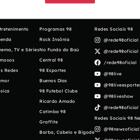
tretenimento
Programas 98
Redes Sociais 98
enda
Rock Insônia
@rede98oficial
nema, TV e Séries
No Fundo do Baú
@rede98oficial
mosos
Central 98
/rede98oficial
s Redes
98 Esportes
@98live
umor
Buenos Días
@98liveesporte
sica
98 Futebol Clube
@98liveshow
Ricardo Amado
@rede98oficial
Catimba 98
Redes Sociais 98 N
Graffite
@98newsoficial
Barba, Cabelo e Bigode