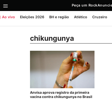
Peça um Rock
Anuncie
Ao vivo
Eleições 2026
BH e região
Atlético
Cruzeiro
chikungunya
Anvisa aprova registro da primeira
vacina contra chikungunya no Brasil