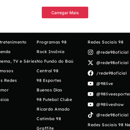
Carregar Mais
tretenimento
Programas 98
Redes Sociais 98
enda
Rock Insônia
@rede98oficial
nema, TV e Séries
No Fundo do Baú
@rede98oficial
mosos
Central 98
/rede98oficial
s Redes
98 Esportes
@98live
umor
Buenos Días
@98liveesporte
sica
98 Futebol Clube
@98liveshow
Ricardo Amado
@rede98oficial
Catimba 98
Redes Sociais 98 N
Graffite