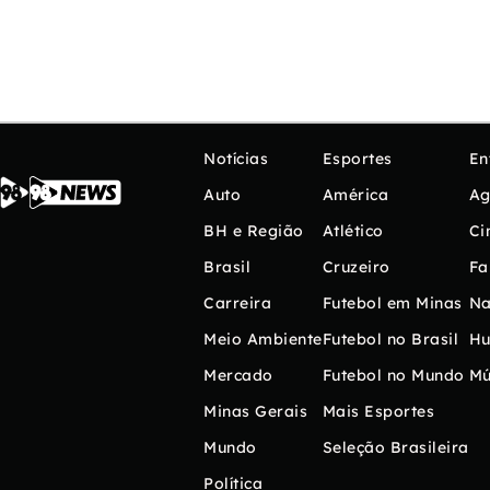
Notícias
Esportes
En
Auto
América
Ag
BH e Região
Atlético
Ci
Brasil
Cruzeiro
Fa
Carreira
Futebol em Minas
Na
Meio Ambiente
Futebol no Brasil
H
Mercado
Futebol no Mundo
Mú
Minas Gerais
Mais Esportes
Mundo
Seleção Brasileira
Política