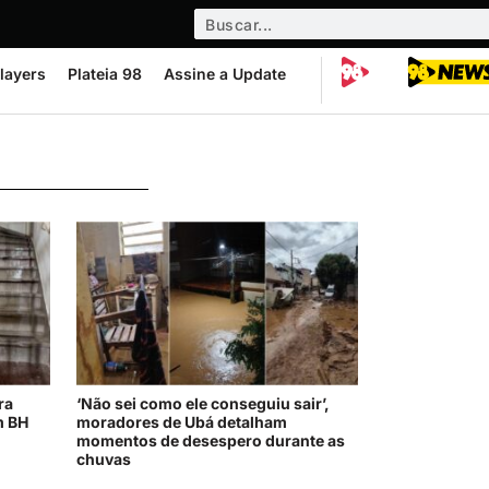
layers
Plateia 98
Assine a Update
ra
‘Não sei como ele conseguiu sair’,
m BH
moradores de Ubá detalham
momentos de desespero durante as
chuvas