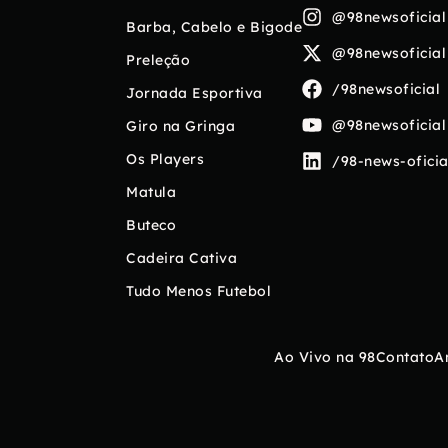
@98newsoficial
Barba, Cabelo e Bigode
@98newsoficial
Preleção
/98newsoficial
Jornada Esportiva
@98newsoficial
Giro na Gringa
Os Players
/98-news-oficia
Matula
Buteco
Cadeira Cativa
Tudo Menos Futebol
Ao Vivo na 98
Contato
A