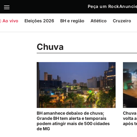
Peça um Rock
Anuncie
Ao vivo
Eleições 2026
BH e região
Atlético
Cruzeiro
Chuva
BH amanhece debaixo de chuva;
Chuva 
Grande BH tem alerta e temporais
volta 
podem atingir mais de 500 cidades
após t
de MG