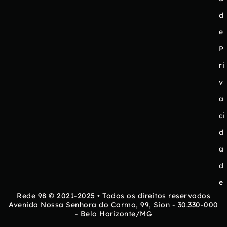
d
e
P
ri
v
a
ci
d
a
d
e
Rede 98 © 2021-2025 • Todos os direitos reservados
Avenida Nossa Senhora do Carmo, 99, Sion - 30.330-000
- Belo Horizonte/MG