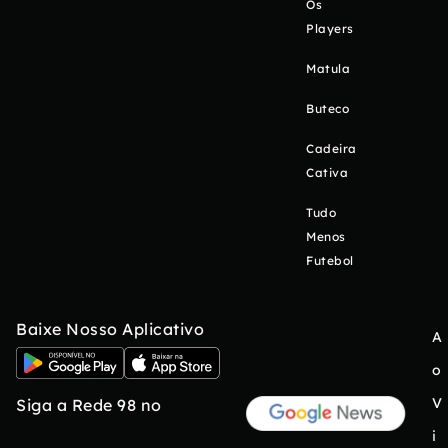
Os
Players
Matula
Buteco
Cadeira
Cativa
Tudo
Menos
Futebol
Baixe Nosso Aplicativo
A
o
V
Siga a Rede 98 no
i