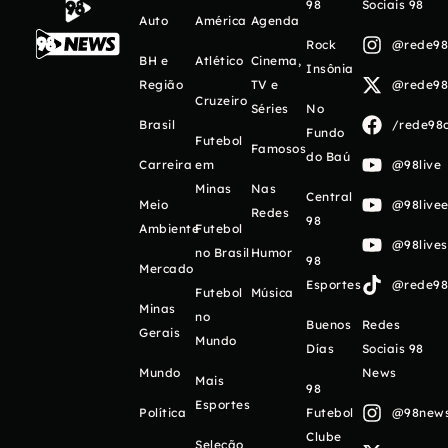
98
Sociais 98
Auto
América
Agenda
Rock
@rede98o
BH e
Atlético
Cinema,
Insônia
Região
TV e
@rede98o
Cruzeiro
Séries
No
Brasil
/rede98o
Fundo
Futebol
Famosos
do Baú
Carreira
em
@98live
Minas
Nas
Central
Meio
@98livee
Redes
98
Ambiente
Futebol
@98live
no Brasil
Humor
98
Mercado
Esportes
@rede98o
Futebol
Música
Minas
no
Buenos
Redes
Gerais
Mundo
Días
Sociais 98
Mundo
News
Mais
98
Esportes
Política
Futebol
@98newso
Clube
Seleção