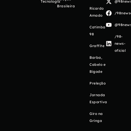
Tecnologia
@98newso
Brasileira
Ricardo
/98newso
Amado
@98newso
Catimba
98
/98-
news-
Graffite
oficial
Barba,
Cabelo e
Bigode
Preleção
Jornada
Esportiva
Giro na
Gringa