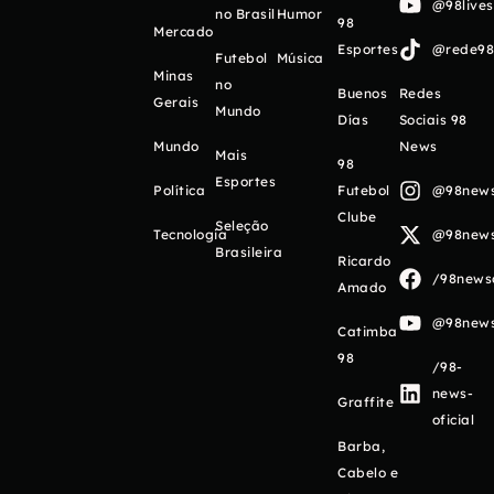
@98live
no Brasil
Humor
98
Mercado
Esportes
@rede98o
Futebol
Música
Minas
no
Buenos
Redes
Gerais
Mundo
Días
Sociais 98
Mundo
News
Mais
98
Esportes
Política
Futebol
@98newso
Clube
Seleção
Tecnologia
@98newso
Brasileira
Ricardo
/98newso
Amado
@98newso
Catimba
98
/98-
news-
Graffite
oficial
Barba,
Cabelo e