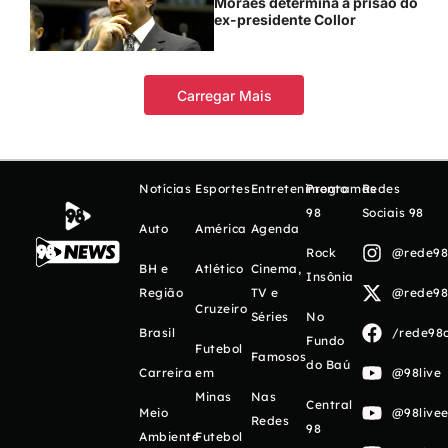
Moraes determina a prisão do
ex-presidente Collor
Carregar Mais
Notícias
Esportes
Entretenimento
Programas
Redes
98
Sociais 98
Auto
América
Agenda
Rock
@rede98o
BH e
Atlético
Cinema,
Insônia
Região
TV e
@rede98o
Cruzeiro
Séries
No
Brasil
/rede98o
Fundo
Futebol
Famosos
do Baú
Carreira
em
@98live
Minas
Nas
Central
Meio
@98livee
Redes
98
Ambiente
Futebol