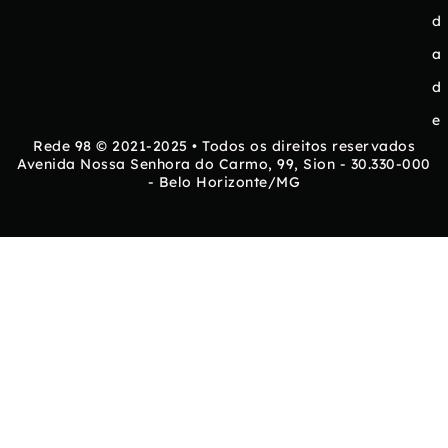
d
a
d
e
Rede 98 © 2021-2025 • Todos os direitos reservados
Avenida Nossa Senhora do Carmo, 99, Sion - 30.330-000
- Belo Horizonte/MG