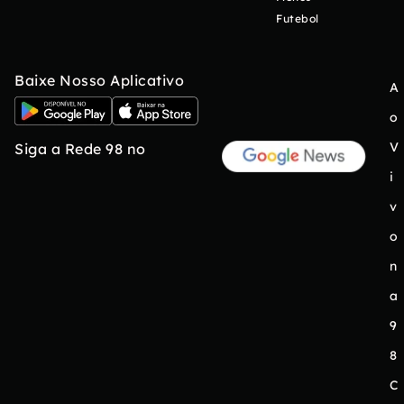
Futebol
Baixe Nosso Aplicativo
A
o
V
Siga a Rede 98 no
i
v
o
n
a
9
8
C