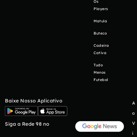
Os
Players
Matula
Buteco
Cadeira
Cativa
Tudo
Menos
Futebol
Baixe Nosso Aplicativo
A
o
V
Siga a Rede 98 no
i