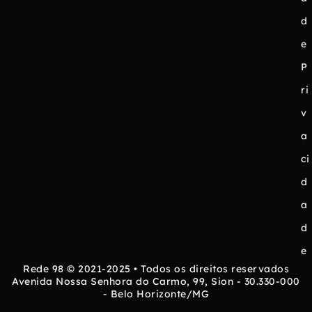
d
e
P
ri
v
a
ci
d
a
d
e
Rede 98 © 2021-2025 • Todos os direitos reservados
Avenida Nossa Senhora do Carmo, 99, Sion - 30.330-000
- Belo Horizonte/MG