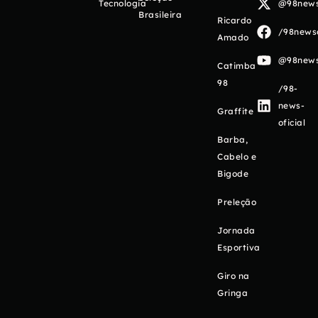
Tecnologia
@98newso
Brasileira
Ricardo
/98newso
Amado
@98newso
Catimba
98
/98-
news-
Graffite
oficial
Barba,
Cabelo e
Bigode
Preleção
Jornada
Esportiva
Giro na
Gringa