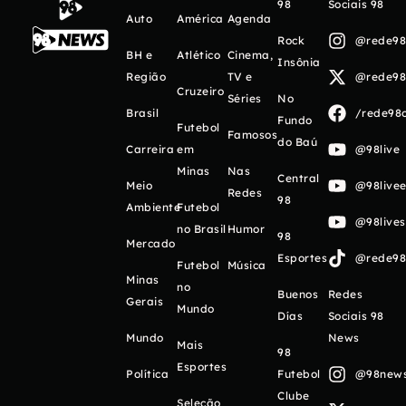
98
Sociais 98
Auto
América
Agenda
Rock
@rede98o
BH e
Atlético
Cinema,
Insônia
Região
TV e
@rede98o
Cruzeiro
Séries
No
Brasil
/rede98o
Fundo
Futebol
Famosos
do Baú
Carreira
em
@98live
Minas
Nas
Central
Meio
@98livee
Redes
98
Ambiente
Futebol
@98live
no Brasil
Humor
98
Mercado
Esportes
@rede98o
Futebol
Música
Minas
no
Buenos
Redes
Gerais
Mundo
Días
Sociais 98
Mundo
News
Mais
98
Esportes
Política
Futebol
@98newso
Clube
Seleção