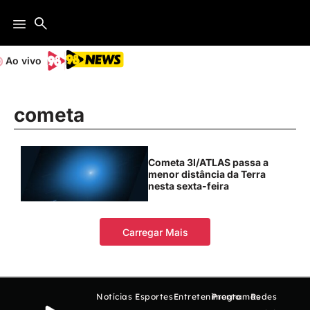
Ao vivo
cometa
Cometa 3I/ATLAS passa a
menor distância da Terra
nesta sexta-feira
Carregar Mais
Notícias
Esportes
Entretenimento
Programas
Redes