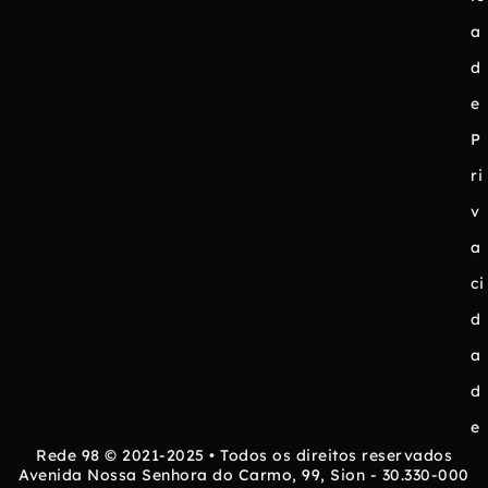
a
d
e
P
ri
v
a
ci
d
a
d
e
Rede 98 © 2021-2025 • Todos os direitos reservados
Avenida Nossa Senhora do Carmo, 99, Sion - 30.330-000