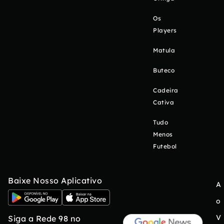
Os
Players
Matula
Buteco
Cadeira
Cativa
Tudo
Menos
Futebol
Baixe Nosso Aplicativo
A
o
V
Siga a Rede 98 no