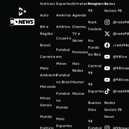
Notícias
Esportes
Entretenimento
Programas
Redes
98
Sociais 98
Auto
América
Agenda
Rock
@rede98o
BH e
Atlético
Cinema,
Insônia
Região
TV e
@rede98o
Cruzeiro
Séries
No
Brasil
/rede98o
Fundo
Futebol
Famosos
do Baú
Carreira
em
@98live
Minas
Nas
Central
Meio
@98livee
Redes
98
Ambiente
Futebol
@98live
no Brasil
Humor
98
Mercado
Esportes
@rede98o
Futebol
Música
Minas
no
Buenos
Redes
Gerais
Mundo
Días
Sociais 98
Mundo
News
Mais
98
Esportes
Política
Futebol
@98newso