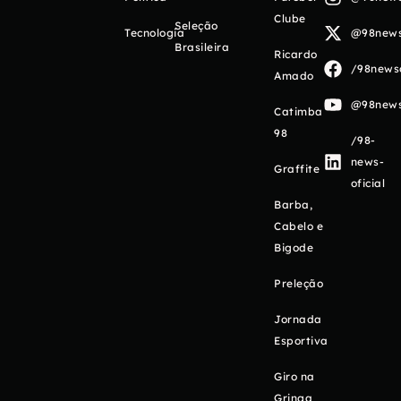
Clube
Seleção
Tecnologia
@98newso
Brasileira
Ricardo
/98newso
Amado
@98newso
Catimba
98
/98-
news-
Graffite
oficial
Barba,
Cabelo e
Bigode
Preleção
Jornada
Esportiva
Giro na
Gringa