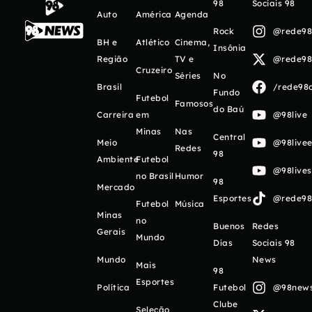
98
Sociais 98
Auto
América
Agenda
Rock
@rede98o
BH e
Atlético
Cinema,
Insônia
Região
TV e
@rede98o
Cruzeiro
Séries
No
Brasil
/rede98o
Fundo
Futebol
Famosos
do Baú
Carreira
em
@98live
Minas
Nas
Central
Meio
@98livee
Redes
98
Ambiente
Futebol
@98live
no Brasil
Humor
98
Mercado
Esportes
@rede98o
Futebol
Música
Minas
no
Buenos
Redes
Gerais
Mundo
Días
Sociais 98
Mundo
News
Mais
98
Esportes
Política
Futebol
@98newso
Clube
Seleção