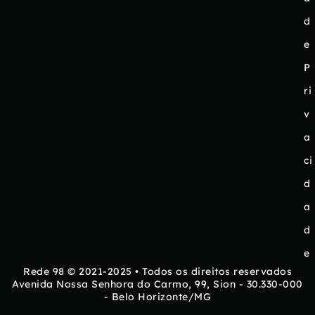
d
e
P
ri
v
a
ci
d
a
d
e
Rede 98 © 2021-2025 • Todos os direitos reservados
Avenida Nossa Senhora do Carmo, 99, Sion - 30.330-000
- Belo Horizonte/MG