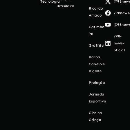
Tecnologia
@98newso
Brasileira
Ricardo
/98newso
Amado
@98newso
Catimba
98
/98-
news-
Graffite
oficial
Barba,
Cabelo e
Bigode
Preleção
Jornada
Esportiva
Giro na
Gringa