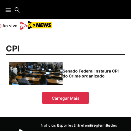
Ao vivo
CPI
Senado Federal instaura CPI
do Crime organizado
Carregar Mais
Notícias
Esportes
Entretenimento
Programas
Redes