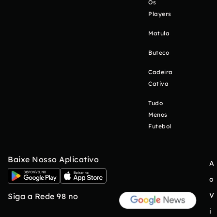
Os
Players
Matula
Buteco
Cadeira
Cativa
Tudo
Menos
Futebol
Baixe Nosso Aplicativo
A
o
V
Siga a Rede 98 no
i