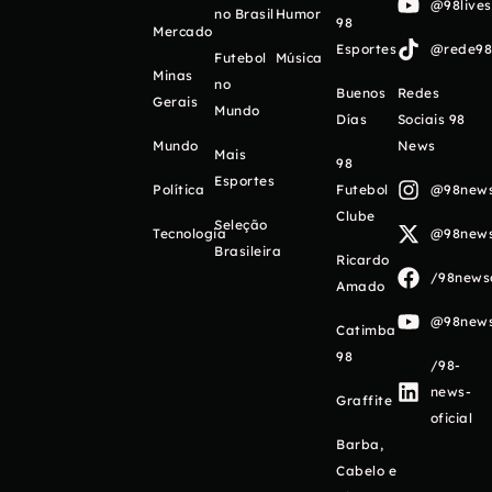
@98live
no Brasil
Humor
98
Mercado
Esportes
@rede98o
Futebol
Música
Minas
no
Buenos
Redes
Gerais
Mundo
Días
Sociais 98
Mundo
News
Mais
98
Esportes
Política
Futebol
@98newso
Clube
Seleção
Tecnologia
@98newso
Brasileira
Ricardo
/98newso
Amado
@98newso
Catimba
98
/98-
news-
Graffite
oficial
Barba,
Cabelo e