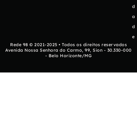
d
a
d
e
Rede 98 © 2021-2025 • Todos os direitos reservados
Avenida Nossa Senhora do Carmo, 99, Sion - 30.330-000
- Belo Horizonte/MG