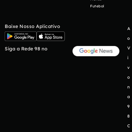
Futebol
Baixe Nosso Aplicativo
A
o
V
Siga a Rede 98 no
i
v
o
n
a
9
8
C