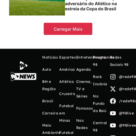
adversário do Atlético na
estreia da Copa do Brasil
Carregar Mais
Notícias
Esportes
Entretenimento
Programas
Redes
98
Sociais 98
Auto
América
Agenda
Rock
@rede98o
BH e
Atlético
Cinema,
Insônia
Região
TV e
@rede98o
Cruzeiro
Séries
No
Brasil
/rede98o
Fundo
Futebol
Famosos
do Baú
Carreira
em
@98live
Minas
Nas
Central
Meio
@98livee
Redes
98
Ambiente
Futebol