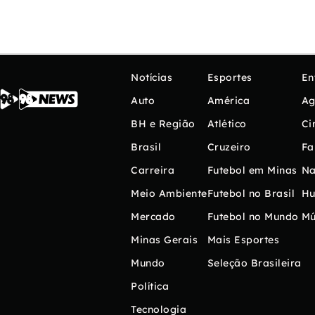
Notícias
Esportes
En
Auto
América
Ag
BH e Região
Atlético
Ci
Brasil
Cruzeiro
Fa
Carreira
Futebol em Minas
Na
Meio Ambiente
Futebol no Brasil
H
Mercado
Futebol no Mundo
Mú
Minas Gerais
Mais Esportes
Mundo
Seleção Brasileira
Política
Tecnologia