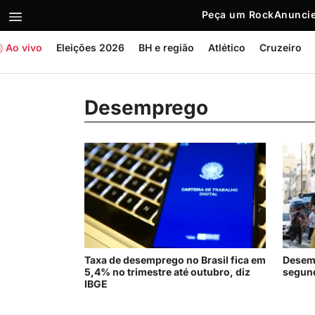
Peça um Rock
Anuncie
Ao vivo
Eleições 2026
BH e região
Atlético
Cruzeiro
Desemprego
Taxa de desemprego no Brasil fica em
Desemp
5,4% no trimestre até outubro, diz
segund
IBGE