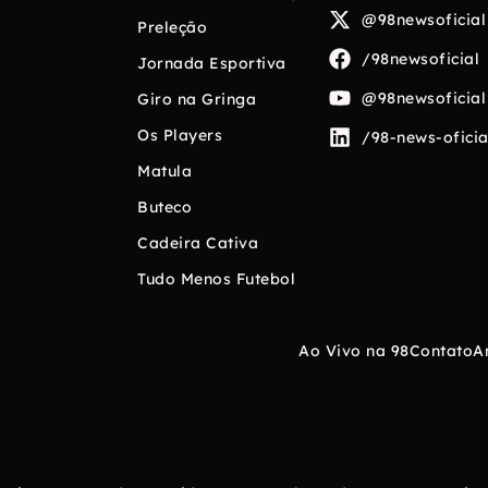
@98newsoficial
Preleção
/98newsoficial
Jornada Esportiva
@98newsoficial
Giro na Gringa
Os Players
/98-news-oficia
Matula
Buteco
Cadeira Cativa
Tudo Menos Futebol
Ao Vivo na 98
Contato
A