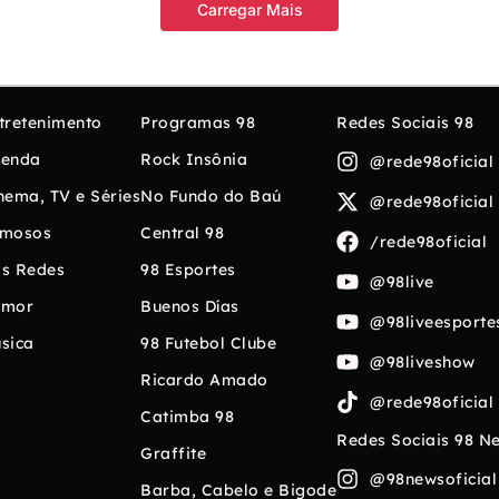
Carregar Mais
tretenimento
Programas 98
Redes Sociais 98
enda
Rock Insônia
@rede98oficial
nema, TV e Séries
No Fundo do Baú
@rede98oficial
mosos
Central 98
/rede98oficial
s Redes
98 Esportes
@98live
umor
Buenos Días
@98liveesporte
sica
98 Futebol Clube
@98liveshow
Ricardo Amado
@rede98oficial
Catimba 98
Redes Sociais 98 N
Graffite
@98newsoficial
Barba, Cabelo e Bigode