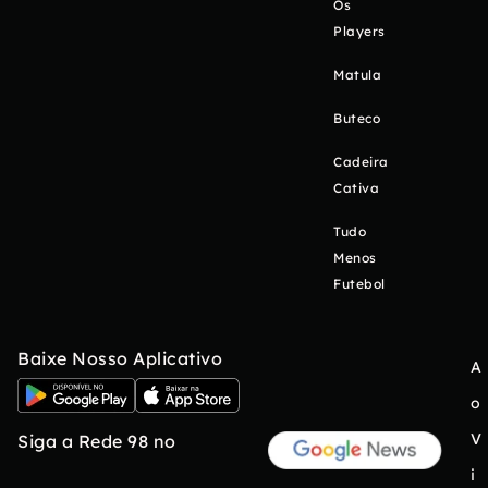
Os
Players
Matula
Buteco
Cadeira
Cativa
Tudo
Menos
Futebol
Baixe Nosso Aplicativo
A
o
V
Siga a Rede 98 no
i