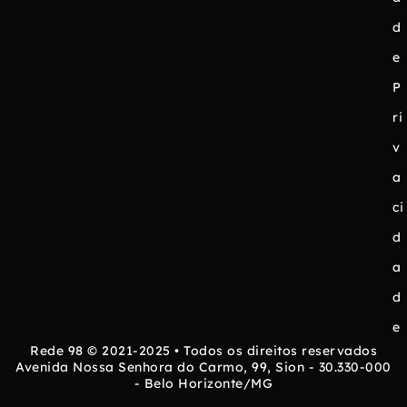
d
e
P
ri
v
a
ci
d
a
d
e
Rede 98 © 2021-2025 • Todos os direitos reservados
Avenida Nossa Senhora do Carmo, 99, Sion - 30.330-000
- Belo Horizonte/MG