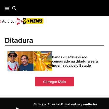
Ao vivo
Ditadura
Banda que teve disco
censurado na ditadura será
indenizada pelo Estado
Carregar Mais
Notícias
Esportes
Entretenimento
Programas
Redes