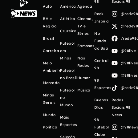
98
Sociais 98
Auto
América
Agenda
Rock
@rede98o
BH e
Atlético
Cinema,
Insônia
Região
TV e
@rede98o
Cruzeiro
Séries
No
Brasil
/rede98o
Fundo
Futebol
Famosos
do Baú
Carreira
em
@98live
Minas
Nas
Central
Meio
@98livee
Redes
98
Ambiente
Futebol
@98live
no Brasil
Humor
98
Mercado
Esportes
@rede98o
Futebol
Música
Minas
no
Buenos
Redes
Gerais
Mundo
Días
Sociais 98
Mundo
News
Mais
98
Esportes
Política
Futebol
@98newso
Clube
Seleção