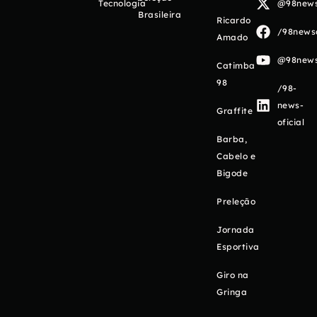
Tecnologia
@98newso
Brasileira
Ricardo
/98newso
Amado
@98newso
Catimba
98
/98-
news-
Graffite
oficial
Barba,
Cabelo e
Bigode
Preleção
Jornada
Esportiva
Giro na
Gringa