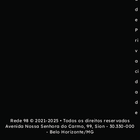
d
e
P
ri
v
a
ci
d
a
d
e
Rede 98 © 2021-2025 • Todos os direitos reservados
Avenida Nossa Senhora do Carmo, 99, Sion - 30.330-000
- Belo Horizonte/MG