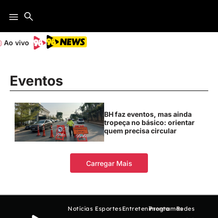
Ao vivo
Eventos
BH faz eventos, mas ainda
tropeça no básico: orientar
quem precisa circular
Carregar Mais
Notícias
Esportes
Entretenimento
Programas
Redes