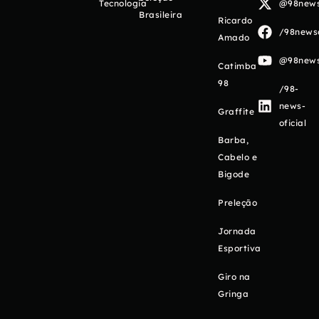
Tecnologia
@98newso
Brasileira
Ricardo
/98newso
Amado
@98newso
Catimba
98
/98-
news-
Graffite
oficial
Barba,
Cabelo e
Bigode
Preleção
Jornada
Esportiva
Giro na
Gringa