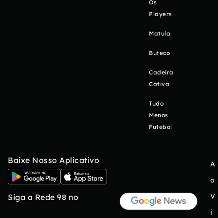
Os
Players
Matula
Buteco
Cadeira
Cativa
Tudo
Menos
Futebol
Baixe Nosso Aplicativo
A
o
V
Siga a Rede 98 no
i