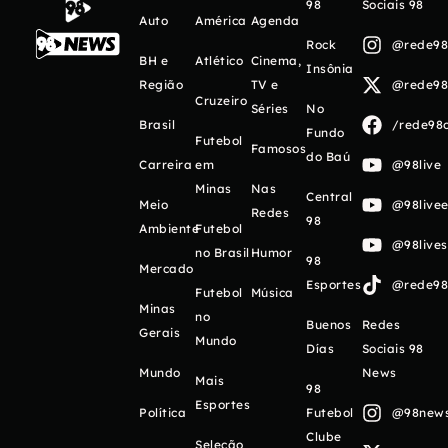
98
Sociais 98
Auto
América
Agenda
Rock
@rede98o
BH e
Atlético
Cinema,
Insônia
Região
TV e
@rede98o
Cruzeiro
Séries
No
Brasil
/rede98o
Fundo
Futebol
Famosos
do Baú
Carreira
em
@98live
Minas
Nas
Central
Meio
@98livee
Redes
98
Ambiente
Futebol
@98live
no Brasil
Humor
98
Mercado
Esportes
@rede98o
Futebol
Música
Minas
no
Buenos
Redes
Gerais
Mundo
Días
Sociais 98
Mundo
News
Mais
98
Esportes
Política
Futebol
@98newso
Clube
Seleção