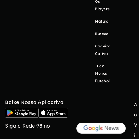
Os
Players
Matula
Buteco
Cadeira
Cativa
Tudo
Menos
Futebol
Baixe Nosso Aplicativo
A
o
V
Siga a Rede 98 no
i