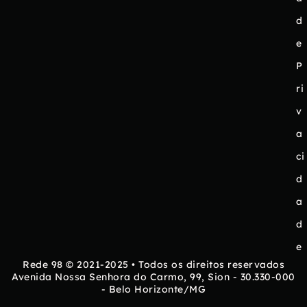
d
e
P
ri
v
a
ci
d
a
d
e
Rede 98 © 2021-2025 • Todos os direitos reservados
Avenida Nossa Senhora do Carmo, 99, Sion - 30.330-000
- Belo Horizonte/MG