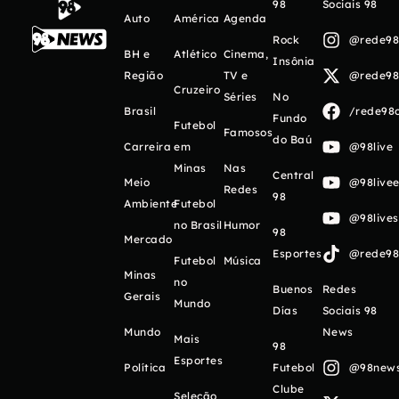
98
Sociais 98
Auto
América
Agenda
Rock
@rede98o
BH e
Atlético
Cinema,
Insônia
Região
TV e
@rede98o
Cruzeiro
Séries
No
Brasil
/rede98o
Fundo
Futebol
Famosos
do Baú
Carreira
em
@98live
Minas
Nas
Central
Meio
@98livee
Redes
98
Ambiente
Futebol
@98live
no Brasil
Humor
98
Mercado
Esportes
@rede98o
Futebol
Música
Minas
no
Buenos
Redes
Gerais
Mundo
Días
Sociais 98
Mundo
News
Mais
98
Esportes
Política
Futebol
@98newso
Clube
Seleção