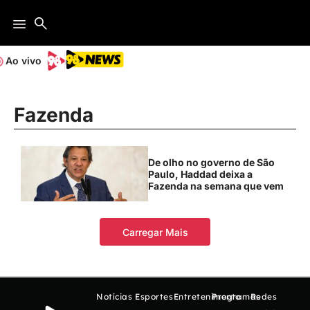
Ao vivo
Fazenda
De olho no governo de São
Paulo, Haddad deixa a
Fazenda na semana que vem
Carregar Mais
Notícias
Esportes
Entretenimento
Programas
Redes