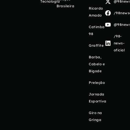
Tecnologia
@98newso
Brasileira
Ricardo
/98newso
Amado
@98newso
Catimba
98
/98-
news-
Graffite
oficial
Barba,
Cabelo e
Bigode
Preleção
Jornada
Esportiva
Giro na
Gringa