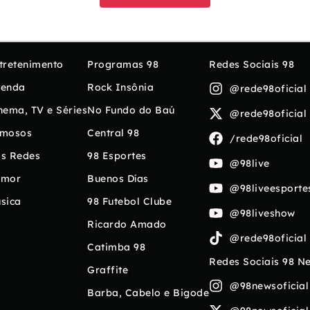
tretenimento
Programas 98
Redes Sociais 98
enda
Rock Insônia
@rede98oficial
nema, TV e Séries
No Fundo do Baú
@rede98oficial
mosos
Central 98
/rede98oficial
s Redes
98 Esportes
@98live
umor
Buenos Días
@98liveesporte
sica
98 Futebol Clube
@98liveshow
Ricardo Amado
@rede98oficial
Catimba 98
Redes Sociais 98 N
Graffite
@98newsoficial
Barba, Cabelo e Bigode