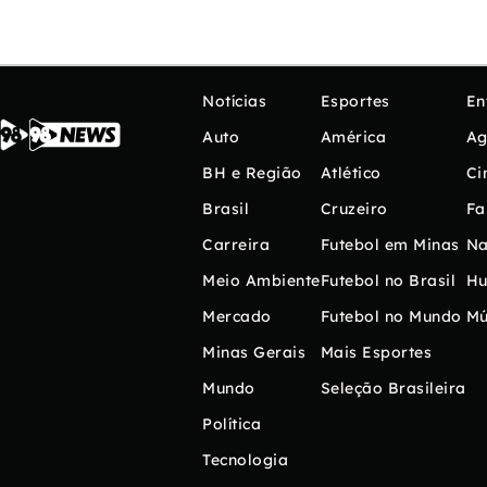
Notícias
Esportes
En
Auto
América
Ag
BH e Região
Atlético
Ci
Brasil
Cruzeiro
Fa
Carreira
Futebol em Minas
Na
Meio Ambiente
Futebol no Brasil
H
Mercado
Futebol no Mundo
Mú
Minas Gerais
Mais Esportes
Mundo
Seleção Brasileira
Política
Tecnologia