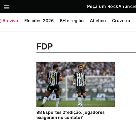
Peça um Rock
Anuncie
Ao vivo
Eleições 2026
BH e região
Atlético
Cruzeiro
FDP
98 Esportes 2°edição: jogadores
exageram no contato?