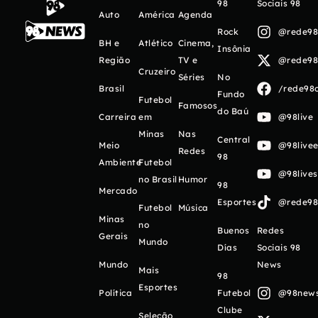
98
Sociais 98
Auto
América
Agenda
Rock
@rede98o
BH e
Atlético
Cinema,
Insônia
Região
TV e
@rede98o
Cruzeiro
Séries
No
Brasil
/rede98o
Fundo
Futebol
Famosos
do Baú
Carreira
em
@98live
Minas
Nas
Central
Meio
@98livee
Redes
98
Ambiente
Futebol
@98live
no Brasil
Humor
98
Mercado
Esportes
@rede98o
Futebol
Música
Minas
no
Buenos
Redes
Gerais
Mundo
Días
Sociais 98
Mundo
News
Mais
98
Esportes
Política
Futebol
@98newso
Clube
Seleção