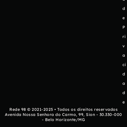
d
e
P
ri
v
a
ci
d
a
d
e
Rede 98 © 2021-2025 • Todos os direitos reservados
Avenida Nossa Senhora do Carmo, 99, Sion - 30.330-000
- Belo Horizonte/MG