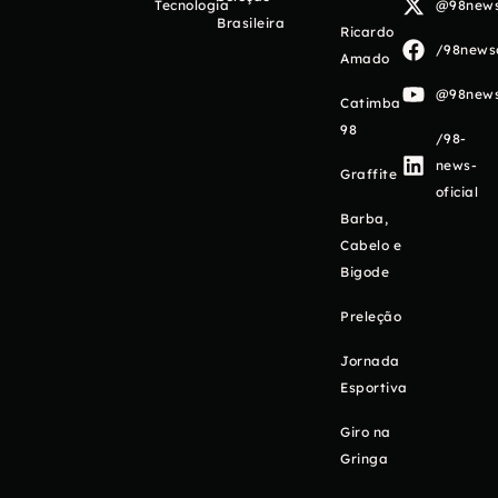
Tecnologia
@98newso
Brasileira
Ricardo
/98newso
Amado
@98newso
Catimba
98
/98-
news-
Graffite
oficial
Barba,
Cabelo e
Bigode
Preleção
Jornada
Esportiva
Giro na
Gringa