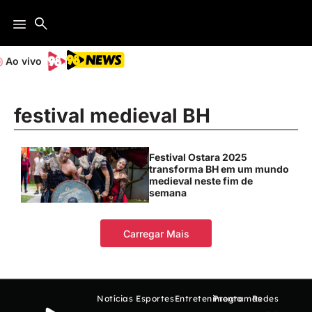
Ao vivo
festival medieval BH
Festival Ostara 2025
transforma BH em um mundo
medieval neste fim de
semana
Carregar Mais
Notícias
Esportes
Entretenimento
Programas
Redes