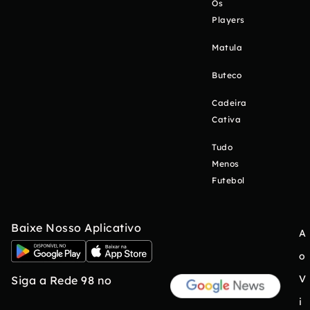
Os
Players
Matula
Buteco
Cadeira
Cativa
Tudo
Menos
Futebol
Baixe Nosso Aplicativo
A
o
V
Siga a Rede 98 no
i