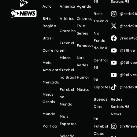
98
Sociais 98
Auto
América
Agenda
Rock
@rede98o
BH e
Atlético
Cinema,
Insônia
Região
TV e
@rede98o
Cruzeiro
Séries
No
Brasil
/rede98o
Fundo
Futebol
Famosos
do Baú
Carreira
em
@98live
Minas
Nas
Central
Meio
@98livee
Redes
98
Ambiente
Futebol
@98live
no Brasil
Humor
98
Mercado
Esportes
@rede98o
Futebol
Música
Minas
no
Buenos
Redes
Gerais
Mundo
Días
Sociais 98
Mundo
News
Mais
98
Esportes
Política
Futebol
@98newso
Clube
Seleção