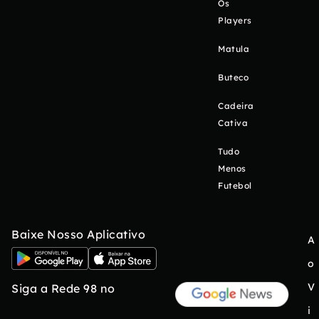
Os
Players
Matula
Buteco
Cadeira
Cativa
Tudo
Menos
Futebol
Baixe Nosso Aplicativo
A
o
V
Siga a Rede 98 no
i