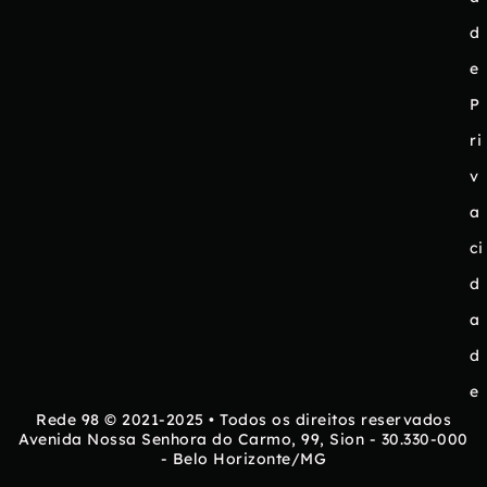
d
e
P
ri
v
a
ci
d
a
d
e
Rede 98 © 2021-2025 • Todos os direitos reservados
Avenida Nossa Senhora do Carmo, 99, Sion - 30.330-000
- Belo Horizonte/MG