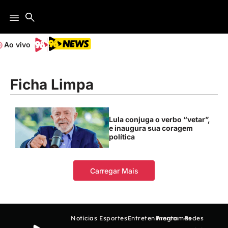
Ao vivo
Ficha Limpa
Lula conjuga o verbo “vetar”,
e inaugura sua coragem
política
Carregar Mais
Notícias
Esportes
Entretenimento
Programas
Redes