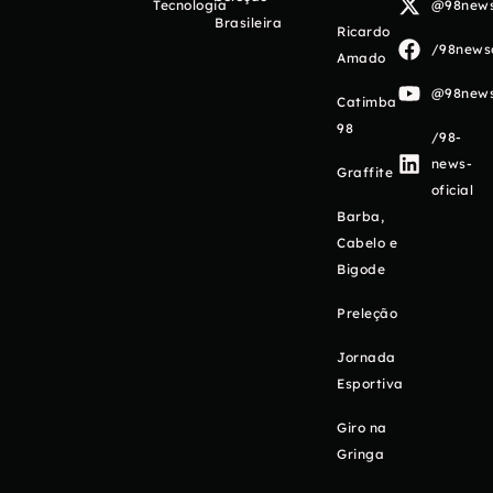
Tecnologia
@98newso
Brasileira
Ricardo
/98newso
Amado
@98newso
Catimba
98
/98-
news-
Graffite
oficial
Barba,
Cabelo e
Bigode
Preleção
Jornada
Esportiva
Giro na
Gringa