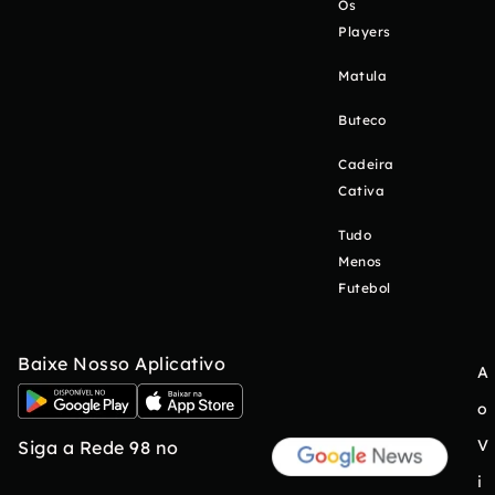
Os
Players
Matula
Buteco
Cadeira
Cativa
Tudo
Menos
Futebol
Baixe Nosso Aplicativo
A
o
V
Siga a Rede 98 no
i