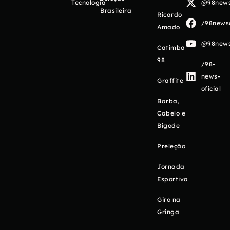
Tecnologia
@98newso
Brasileira
Ricardo
/98newso
Amado
@98newso
Catimba
98
/98-
news-
Graffite
oficial
Barba,
Cabelo e
Bigode
Preleção
Jornada
Esportiva
Giro na
Gringa