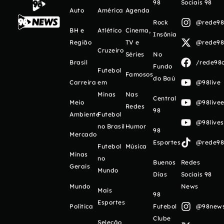
98
Sociais 98
Auto
América
Agenda
Rock
@rede98o
BH e
Atlético
Cinema,
Insônia
Região
TV e
@rede98o
Cruzeiro
Séries
No
Brasil
/rede98o
Fundo
Futebol
Famosos
do Baú
Carreira
em
@98live
Minas
Nas
Central
Meio
@98livee
Redes
98
Ambiente
Futebol
@98live
no Brasil
Humor
98
Mercado
Esportes
@rede98o
Futebol
Música
Minas
no
Buenos
Redes
Gerais
Mundo
Días
Sociais 98
Mundo
News
Mais
98
Esportes
Política
Futebol
@98newso
Clube
Seleção