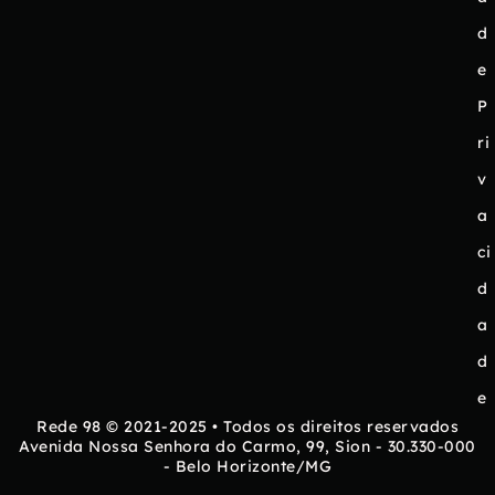
d
e
P
ri
v
a
ci
d
a
d
e
Rede 98 © 2021-2025 • Todos os direitos reservados
Avenida Nossa Senhora do Carmo, 99, Sion - 30.330-000
- Belo Horizonte/MG