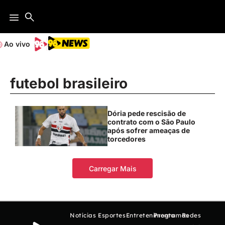
Ao vivo
futebol brasileiro
Dória pede rescisão de
contrato com o São Paulo
após sofrer ameaças de
torcedores
Carregar Mais
Notícias
Esportes
Entretenimento
Programas
Redes