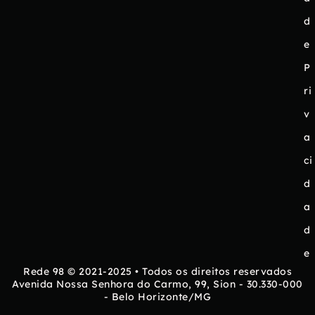
d
e
P
ri
v
a
ci
d
a
d
e
Rede 98 © 2021-2025 • Todos os direitos reservados
Avenida Nossa Senhora do Carmo, 99, Sion - 30.330-000
- Belo Horizonte/MG