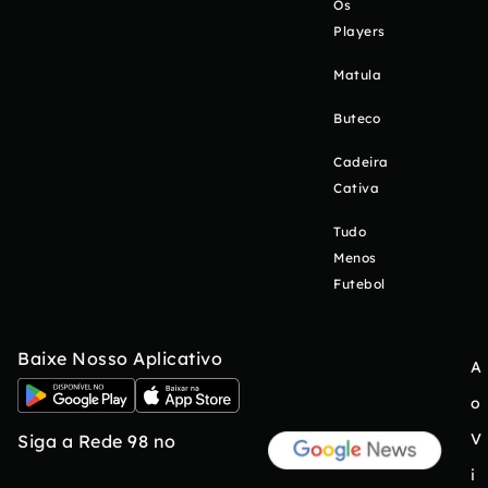
Os
Players
Matula
Buteco
Cadeira
Cativa
Tudo
Menos
Futebol
Baixe Nosso Aplicativo
A
o
V
Siga a Rede 98 no
i