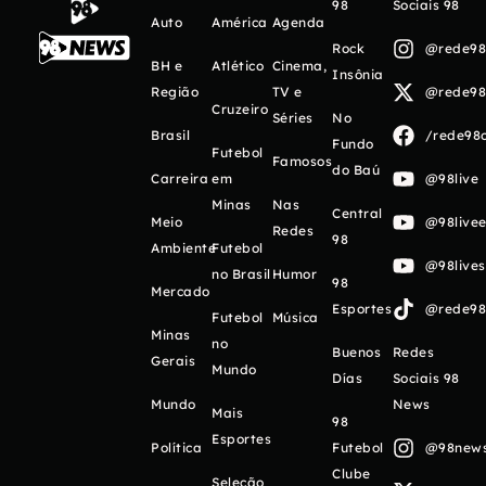
98
Sociais 98
Auto
América
Agenda
Rock
@rede98o
BH e
Atlético
Cinema,
Insônia
Região
TV e
@rede98o
Cruzeiro
Séries
No
Brasil
/rede98o
Fundo
Futebol
Famosos
do Baú
Carreira
em
@98live
Minas
Nas
Central
Meio
@98livee
Redes
98
Ambiente
Futebol
@98live
no Brasil
Humor
98
Mercado
Esportes
@rede98o
Futebol
Música
Minas
no
Buenos
Redes
Gerais
Mundo
Días
Sociais 98
Mundo
News
Mais
98
Esportes
Política
Futebol
@98newso
Clube
Seleção