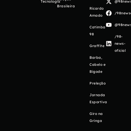
Tecnologia
@98newso
Brasileira
Ricardo
/98newso
Amado
@98newso
Catimba
98
/98-
news-
Graffite
oficial
Barba,
Cabelo e
Bigode
Preleção
Jornada
Esportiva
Giro na
Gringa