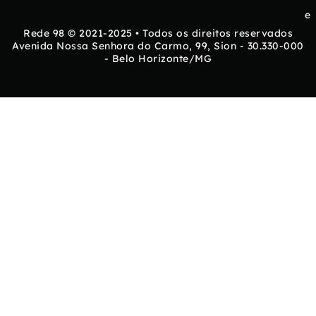
e
Rede 98 © 2021-2025 • Todos os direitos reservados
Avenida Nossa Senhora do Carmo, 99, Sion - 30.330-000
- Belo Horizonte/MG