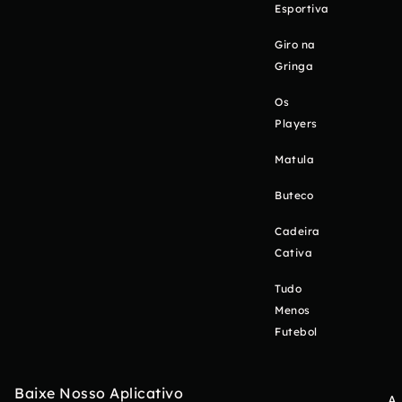
Esportiva
Giro na
Gringa
Os
Players
Matula
Buteco
Cadeira
Cativa
Tudo
Menos
Futebol
Baixe Nosso Aplicativo
A