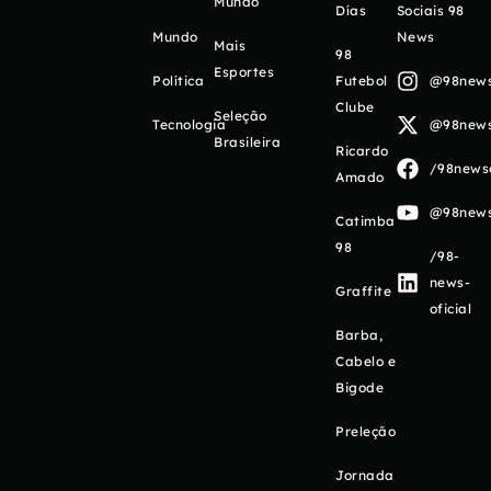
Mundo
Días
Sociais 98
Mundo
News
Mais
98
Esportes
Política
Futebol
@98newso
Clube
Seleção
Tecnologia
@98newso
Brasileira
Ricardo
/98newso
Amado
@98newso
Catimba
98
/98-
news-
Graffite
oficial
Barba,
Cabelo e
Bigode
Preleção
Jornada