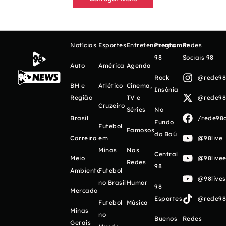
Notícias
Esportes
Entretenimento
Programas
Redes
98
Sociais 98
Auto
América
Agenda
Rock
@rede98o
BH e
Atlético
Cinema,
Insônia
Região
TV e
@rede98o
Cruzeiro
Séries
No
Brasil
/rede98o
Fundo
Futebol
Famosos
do Baú
Carreira
em
@98live
Minas
Nas
Central
Meio
@98livee
Redes
98
Ambiente
Futebol
@98live
no Brasil
Humor
98
Mercado
Esportes
@rede98o
Futebol
Música
Minas
no
Buenos
Redes
Gerais