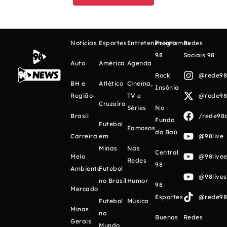
Notícias
Esportes
Entretenimento
Programas
Redes
98
Sociais 98
Auto
América
Agenda
Rock
@rede98o
BH e
Atlético
Cinema,
Insônia
Região
TV e
@rede98o
Cruzeiro
Séries
No
Brasil
/rede98o
Fundo
Futebol
Famosos
do Baú
Carreira
em
@98live
Minas
Nas
Central
Meio
@98livee
Redes
98
Ambiente
Futebol
@98live
no Brasil
Humor
98
Mercado
Esportes
@rede98o
Futebol
Música
Minas
no
Buenos
Redes
Gerais
Mundo