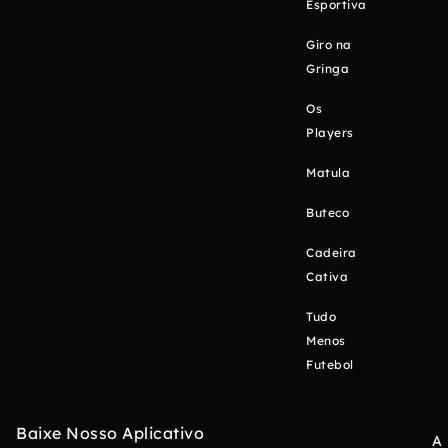
Esportiva
Giro na
Gringa
Os
Players
Matula
Buteco
Cadeira
Cativa
Tudo
Menos
Futebol
Baixe Nosso Aplicativo
A