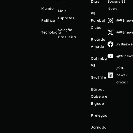
Días
Sociais 98
Mundo
News
Mais
98
Esportes
Política
Futebol
@98newso
Clube
Seleção
Tecnologia
@98newso
Brasileira
Ricardo
/98newso
Amado
@98newso
Catimba
98
/98-
news-
Graffite
oficial
Barba,
Cabelo e
Bigode
Preleção
Jornada