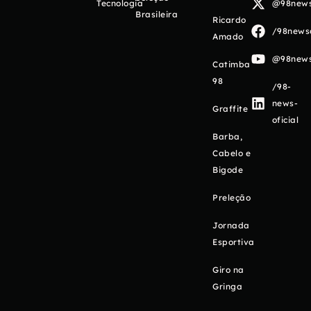
Tecnologia
@98newso
Brasileira
Ricardo
/98newso
Amado
@98newso
Catimba
98
/98-
news-
Graffite
oficial
Barba,
Cabelo e
Bigode
Preleção
Jornada
Esportiva
Giro na
Gringa