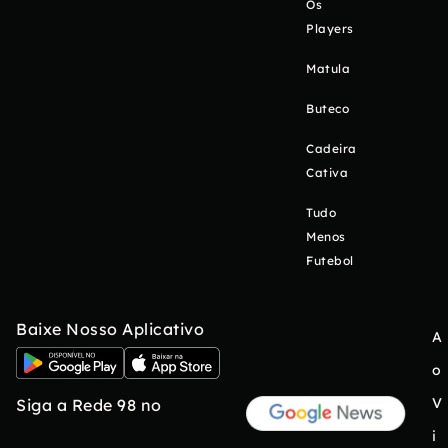
Os
Players
Matula
Buteco
Cadeira
Cativa
Tudo
Menos
Futebol
Baixe Nosso Aplicativo
A
o
V
Siga a Rede 98 no
i