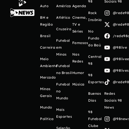
98
Sociais 98
Auto
América
Agenda
Rock
@rede98o
BH e
Atlético
Cinema,
Insônia
Região
TV e
@rede98o
Cruzeiro
Séries
No
Brasil
/rede98o
Fundo
Futebol
Famosos
do Baú
Carreira
em
@98live
Minas
Nas
Central
Meio
@98livee
Redes
98
Ambiente
Futebol
@98live
no Brasil
Humor
98
Mercado
Esportes
@rede98o
Futebol
Música
Minas
no
Buenos
Redes
Gerais
Mundo
Días
Sociais 98
Mundo
News
Mais
98
Esportes
Política
Futebol
@98newso
Clube
Seleção