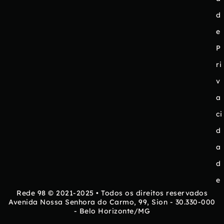
d
e
P
ri
v
a
ci
d
a
d
e
Rede 98 © 2021-2025 • Todos os direitos reservados
Avenida Nossa Senhora do Carmo, 99, Sion - 30.330-000
- Belo Horizonte/MG