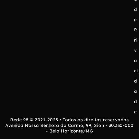
d
e
P
ri
v
a
ci
d
a
d
e
Rede 98 © 2021-2025 • Todos os direitos reservados
Avenida Nossa Senhora do Carmo, 99, Sion - 30.330-000
- Belo Horizonte/MG