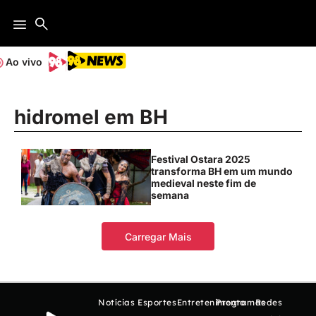
Ao vivo
hidromel em BH
Festival Ostara 2025
transforma BH em um mundo
medieval neste fim de
semana
Carregar Mais
Notícias
Esportes
Entretenimento
Programas
Redes