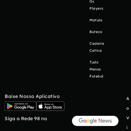
Os
Players
Matula
Buteco
Cadeira
Cativa
Tudo
Menos
Futebol
Baixe Nosso Aplicativo
A
o
V
Siga a Rede 98 no
i