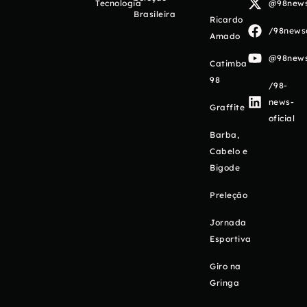
Tecnologia
@98newso
Brasileira
Ricardo
/98newso
Amado
@98newso
Catimba
98
/98-
news-
Graffite
oficial
Barba,
Cabelo e
Bigode
Preleção
Jornada
Esportiva
Giro na
Gringa