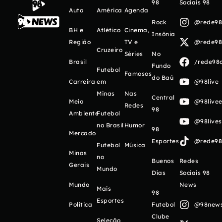
98
Sociais 98
Auto
América
Agenda
Rock
@rede98o
BH e
Atlético
Cinema,
Insônia
Região
TV e
@rede98o
Cruzeiro
Séries
No
Brasil
/rede98o
Fundo
Futebol
Famosos
do Baú
Carreira
em
@98live
Minas
Nas
Central
Meio
@98livee
Redes
98
Ambiente
Futebol
@98live
no Brasil
Humor
98
Mercado
Esportes
@rede98o
Futebol
Música
Minas
no
Buenos
Redes
Gerais
Mundo
Días
Sociais 98
Mundo
News
Mais
98
Esportes
Política
Futebol
@98newso
Clube
Seleção