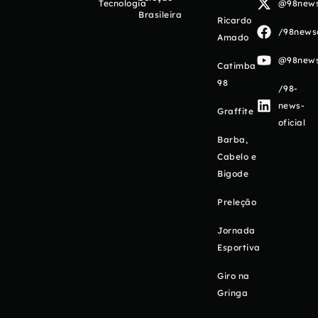
Tecnologia
@98newso
Brasileira
Ricardo
/98newso
Amado
@98newso
Catimba
98
/98-
news-
Graffite
oficial
Barba,
Cabelo e
Bigode
Preleção
Jornada
Esportiva
Giro na
Gringa