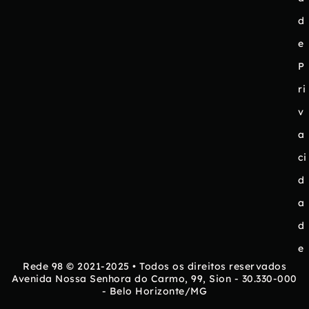
d
e
P
ri
v
a
ci
d
a
d
e
Rede 98 © 2021-2025 • Todos os direitos reservados
Avenida Nossa Senhora do Carmo, 99, Sion - 30.330-000
- Belo Horizonte/MG