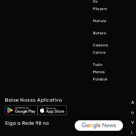
Os
Players
Matula
Buteco
Cadeira
Cativa
Tudo
Menos
Futebol
Baixe Nosso Aplicativo
A
o
V
Siga a Rede 98 no
i