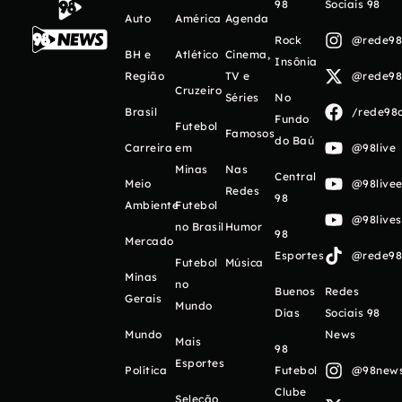
98
Sociais 98
Auto
América
Agenda
Rock
@rede98o
BH e
Atlético
Cinema,
Insônia
Região
TV e
@rede98o
Cruzeiro
Séries
No
Brasil
/rede98o
Fundo
Futebol
Famosos
do Baú
Carreira
em
@98live
Minas
Nas
Central
Meio
@98livee
Redes
98
Ambiente
Futebol
@98live
no Brasil
Humor
98
Mercado
Esportes
@rede98o
Futebol
Música
Minas
no
Buenos
Redes
Gerais
Mundo
Días
Sociais 98
Mundo
News
Mais
98
Esportes
Política
Futebol
@98newso
Clube
Seleção