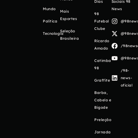
Días
Sociais 98
Mundo
News
Mais
98
Esportes
Política
Futebol
@98newso
Clube
Seleção
Tecnologia
@98newso
Brasileira
Ricardo
/98newso
Amado
@98newso
Catimba
98
/98-
news-
Graffite
oficial
Barba,
Cabelo e
Bigode
Preleção
Jornada