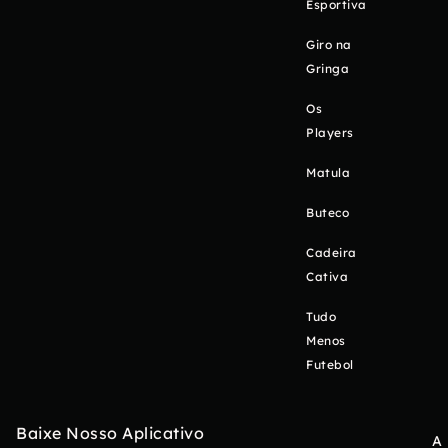
Esportiva
Giro na
Gringa
Os
Players
Matula
Buteco
Cadeira
Cativa
Tudo
Menos
Futebol
Baixe Nosso Aplicativo
A