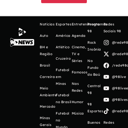
Notícias
Esportes
Entretenimento
Programas
Redes
98
Sociais 98
Auto
América
Agenda
Rock
@rede98o
BH e
Atlético
Cinema,
Insônia
Região
TV e
@rede98o
Cruzeiro
Séries
No
Brasil
/rede98o
Fundo
Futebol
Famosos
do Baú
Carreira
em
@98live
Minas
Nas
Central
Meio
@98livee
Redes
98
Ambiente
Futebol
@98live
no Brasil
Humor
98
Mercado
Esportes
@rede98o
Futebol
Música
Minas
no
Buenos
Redes
Gerais
Mundo