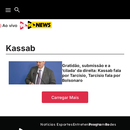
Ao vivo
Kassab
Gratidão, submissão e a
‘cilada’ da direita: Kassab fala
por Tarcísio, Tarcísio fala por
Bolsonaro
Carregar Mais
Notícias
Esportes
Entretenimento
Programas
Redes