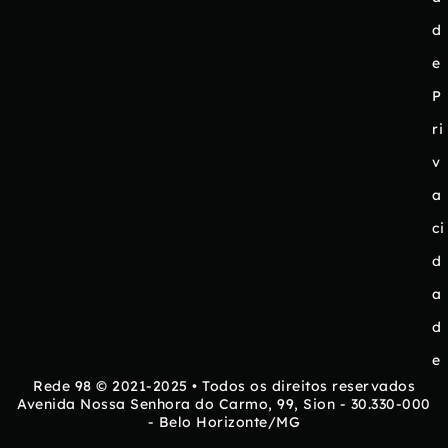
d
e
P
ri
v
a
ci
d
a
d
e
Rede 98 © 2021-2025 • Todos os direitos reservados
Avenida Nossa Senhora do Carmo, 99, Sion - 30.330-000
- Belo Horizonte/MG