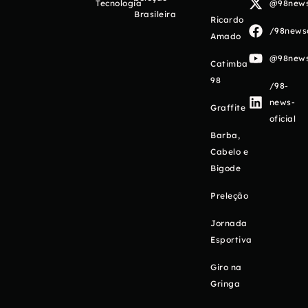
Tecnologia
@98newso
Brasileira
Ricardo
/98newso
Amado
@98newso
Catimba
98
/98-
news-
Graffite
oficial
Barba,
Cabelo e
Bigode
Preleção
Jornada
Esportiva
Giro na
Gringa