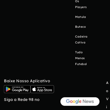
Os
Players
Matula
Buteco
Cadeira
Cativa
Tudo
Menos
Futebol
Baixe Nosso Aplicativo
A
o
V
Siga a Rede 98 no
i