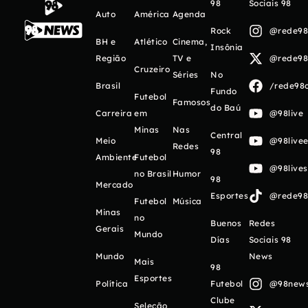
98
Sociais 98
Auto
América
Agenda
Rock
@rede98o
BH e
Atlético
Cinema,
Insônia
Região
TV e
@rede98o
Cruzeiro
Séries
No
Brasil
/rede98o
Fundo
Futebol
Famosos
do Baú
Carreira
em
@98live
Minas
Nas
Central
Meio
@98livee
Redes
98
Ambiente
Futebol
@98live
no Brasil
Humor
98
Mercado
Esportes
@rede98o
Futebol
Música
Minas
no
Buenos
Redes
Gerais
Mundo
Días
Sociais 98
Mundo
News
Mais
98
Esportes
Política
Futebol
@98newso
Clube
Seleção