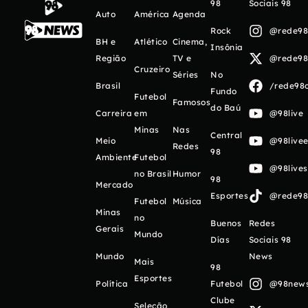
98
Sociais 98
Auto
América
Agenda
Rock
@rede98o
BH e
Atlético
Cinema,
Insônia
Região
TV e
@rede98o
Cruzeiro
Séries
No
Brasil
/rede98o
Fundo
Futebol
Famosos
do Baú
Carreira
em
@98live
Minas
Nas
Central
Meio
@98livee
Redes
98
Ambiente
Futebol
@98live
no Brasil
Humor
98
Mercado
Esportes
@rede98o
Futebol
Música
Minas
no
Buenos
Redes
Gerais
Mundo
Días
Sociais 98
Mundo
News
Mais
98
Esportes
Política
Futebol
@98newso
Clube
Seleção