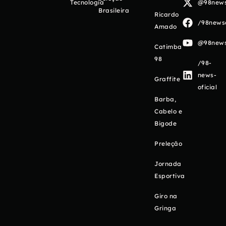
Tecnologia
@98newso
Brasileira
Ricardo
/98newso
Amado
@98newso
Catimba
98
/98-
news-
Graffite
oficial
Barba,
Cabelo e
Bigode
Preleção
Jornada
Esportiva
Giro na
Gringa