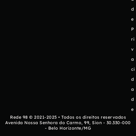
d
e
P
ri
v
a
ci
d
a
d
e
Rede 98 © 2021-2025 • Todos os direitos reservados
Avenida Nossa Senhora do Carmo, 99, Sion - 30.330-000
- Belo Horizonte/MG