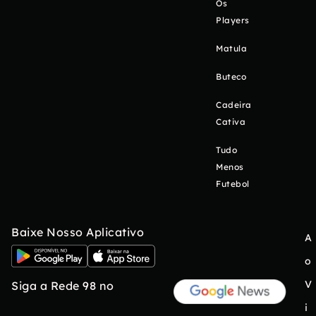
Os
Players
Matula
Buteco
Cadeira
Cativa
Tudo
Menos
Futebol
Baixe Nosso Aplicativo
A
o
V
Siga a Rede 98 no
i