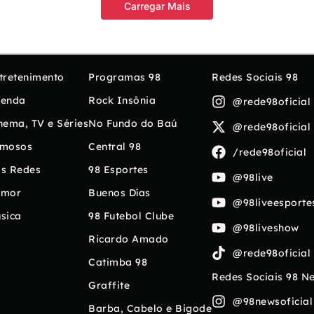
Carregar Mais
tretenimento
Programas 98
Redes Sociais 98
enda
Rock Insônia
@rede98oficial
nema, TV e Séries
No Fundo do Baú
@rede98oficial
mosos
Central 98
/rede98oficial
s Redes
98 Esportes
@98live
umor
Buenos Días
@98liveesporte
sica
98 Futebol Clube
@98liveshow
Ricardo Amado
@rede98oficial
Catimba 98
Redes Sociais 98 N
Graffite
@98newsoficial
Barba, Cabelo e Bigode