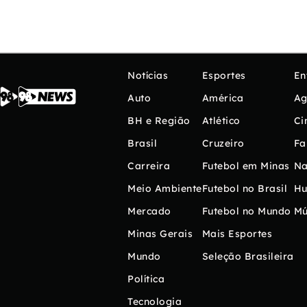
Notícias
Esportes
En
Auto
América
Ag
BH e Região
Atlético
Ci
Brasil
Cruzeiro
Fa
Carreira
Futebol em Minas
Na
Meio Ambiente
Futebol no Brasil
H
Mercado
Futebol no Mundo
Mú
Minas Gerais
Mais Esportes
Mundo
Seleção Brasileira
Política
Tecnologia