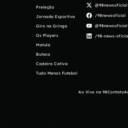
@98newsoficial
Preleção
/98newsoficial
Jornada Esportiva
@98newsoficial
Giro na Gringa
Os Players
/98-news-oficia
Matula
Buteco
Cadeira Cativa
Tudo Menos Futebol
Ao Vivo na 98
Contato
A