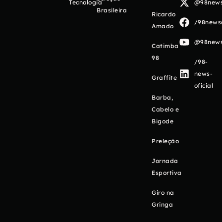
Tecnologia
@98newso
Brasileira
Ricardo
/98newso
Amado
@98newso
Catimba
98
/98-
news-
Graffite
oficial
Barba,
Cabelo e
Bigode
Preleção
Jornada
Esportiva
Giro na
Gringa