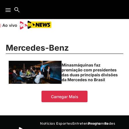
Ao vivo
Mercedes-Benz
Minasmáquinas faz
premiação com presidentes
das duas principais divisões
da Mercedes no Brasil
Carregar Mais
Notícias
Esportes
Entretenimento
Programas
Redes