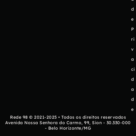
d
e
P
ri
v
a
ci
d
a
d
e
Rede 98 © 2021-2025 • Todos os direitos reservados
Avenida Nossa Senhora do Carmo, 99, Sion - 30.330-000
- Belo Horizonte/MG