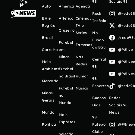
98
Sociais 98
Auto
América
Agenda
Rock
@rede98o
BH e
Atlético
Cinema,
Insônia
Região
TV e
@rede98o
Cruzeiro
Séries
No
Brasil
/rede98o
Fundo
Futebol
Famosos
do Baú
Carreira
em
@98live
Minas
Nas
Central
Meio
@98livee
Redes
98
Ambiente
Futebol
@98live
no Brasil
Humor
98
Mercado
Esportes
@rede98o
Futebol
Música
Minas
no
Buenos
Redes
Gerais
Mundo
Días
Sociais 98
Mundo
News
Mais
98
Esportes
Política
Futebol
@98newso
Clube
Seleção