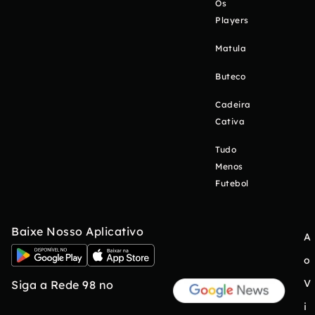
Os
Players
Matula
Buteco
Cadeira
Cativa
Tudo
Menos
Futebol
Baixe Nosso Aplicativo
A
o
V
Siga a Rede 98 no
i