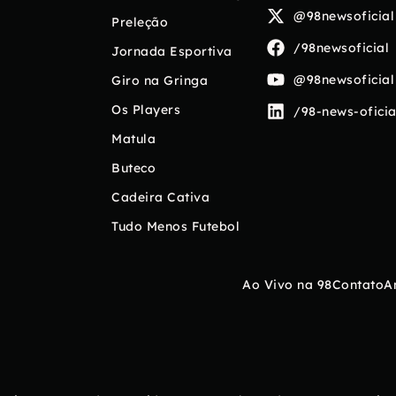
@98newsoficial
Preleção
/98newsoficial
Jornada Esportiva
@98newsoficial
Giro na Gringa
Os Players
/98-news-oficia
Matula
Buteco
Cadeira Cativa
Tudo Menos Futebol
Ao Vivo na 98
Contato
A