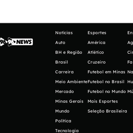
Notícias
Esportes
En
Auto
América
Ag
BH e Região
Atlético
Ci
Brasil
Cruzeiro
Fa
Carreira
Futebol em Minas
Na
Meio Ambiente
Futebol no Brasil
H
Mercado
Futebol no Mundo
Mú
Minas Gerais
Mais Esportes
Mundo
Seleção Brasileira
Política
Tecnologia