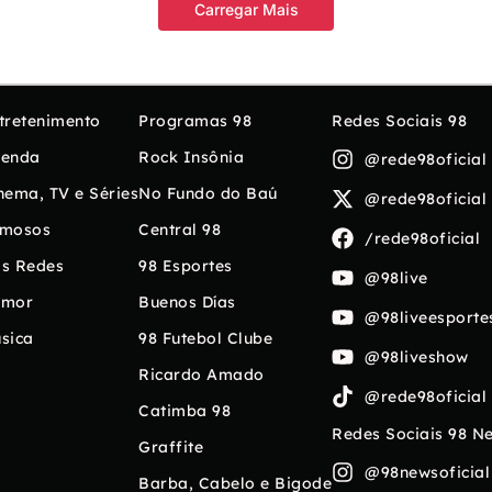
Carregar Mais
tretenimento
Programas 98
Redes Sociais 98
enda
Rock Insônia
@rede98oficial
nema, TV e Séries
No Fundo do Baú
@rede98oficial
mosos
Central 98
/rede98oficial
s Redes
98 Esportes
@98live
umor
Buenos Días
@98liveesporte
sica
98 Futebol Clube
@98liveshow
Ricardo Amado
@rede98oficial
Catimba 98
Redes Sociais 98 N
Graffite
@98newsoficial
Barba, Cabelo e Bigode