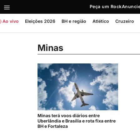
Peça um Rock
Anuncie
Ao vivo
Eleições 2026
BH e região
Atlético
Cruzeiro
Minas
Minas terá voos diários entre
Uberlândia e Brasília e rota fixa entre
BH e Fortaleza