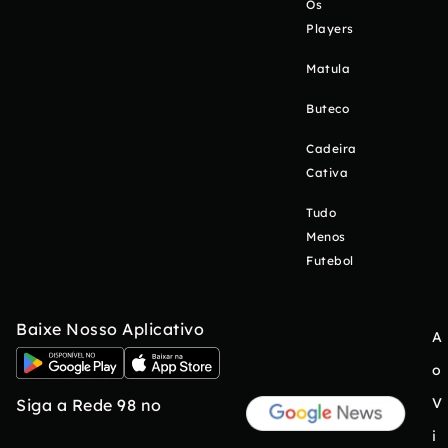
Os
Players
Matula
Buteco
Cadeira
Cativa
Tudo
Menos
Futebol
Baixe Nosso Aplicativo
A
o
V
Siga a Rede 98 no
i