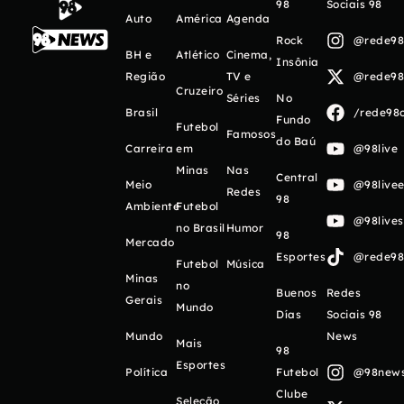
98
Sociais 98
Auto
América
Agenda
Rock
@rede98o
BH e
Atlético
Cinema,
Insônia
Região
TV e
@rede98o
Cruzeiro
Séries
No
Brasil
/rede98o
Fundo
Futebol
Famosos
do Baú
Carreira
em
@98live
Minas
Nas
Central
Meio
@98livee
Redes
98
Ambiente
Futebol
@98live
no Brasil
Humor
98
Mercado
Esportes
@rede98o
Futebol
Música
Minas
no
Buenos
Redes
Gerais
Mundo
Días
Sociais 98
Mundo
News
Mais
98
Esportes
Política
Futebol
@98newso
Clube
Seleção