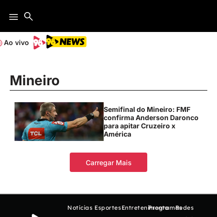
Ao vivo
Mineiro
Semifinal do Mineiro: FMF
confirma Anderson Daronco
para apitar Cruzeiro x
América
Carregar Mais
Notícias
Esportes
Entretenimento
Programas
Redes