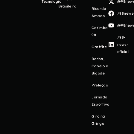
Tecnologia
@98newso
Brasileira
Ricardo
/98newso
Amado
@98newso
Catimba
98
/98-
news-
Graffite
oficial
Barba,
Cabelo e
Bigode
Preleção
Jornada
Esportiva
Giro na
Gringa