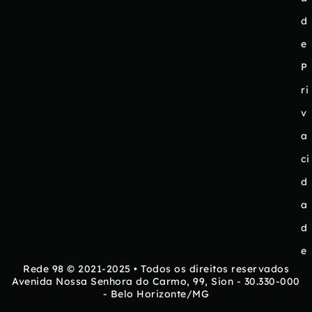
d
e
P
ri
v
a
ci
d
a
d
e
Rede 98 © 2021-2025 • Todos os direitos reservados
Avenida Nossa Senhora do Carmo, 99, Sion - 30.330-000
- Belo Horizonte/MG