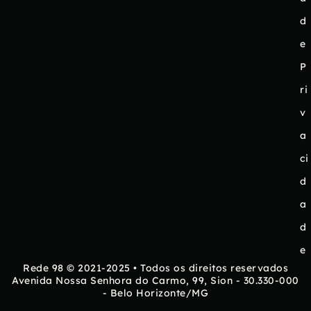
d
e
P
ri
v
a
ci
d
a
d
e
Rede 98 © 2021-2025 • Todos os direitos reservados
Avenida Nossa Senhora do Carmo, 99, Sion - 30.330-000
- Belo Horizonte/MG