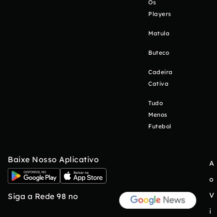
Os
Players
Matula
Buteco
Cadeira
Cativa
Tudo
Menos
Futebol
Baixe Nosso Aplicativo
A
o
V
Siga a Rede 98 no
i