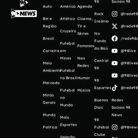
98
Sociais 98
Auto
América
Agenda
Rock
@rede98o
BH e
Atlético
Cinema,
Insônia
Região
TV e
@rede98o
Cruzeiro
Séries
No
Brasil
/rede98o
Fundo
Futebol
Famosos
do Baú
Carreira
em
@98live
Minas
Nas
Central
Meio
@98livee
Redes
98
Ambiente
Futebol
@98live
no Brasil
Humor
98
Mercado
Esportes
@rede98o
Futebol
Música
Minas
no
Buenos
Redes
Gerais
Mundo
Días
Sociais 98
Mundo
News
Mais
98
Esportes
Política
Futebol
@98newso
Clube
Seleção