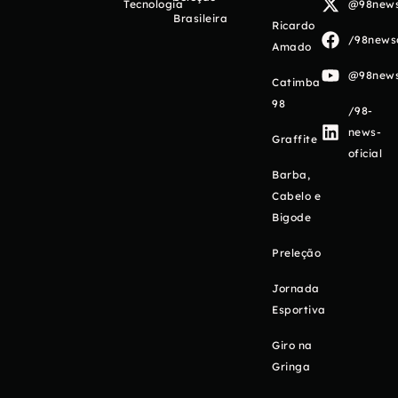
Tecnologia
@98newso
Brasileira
Ricardo
/98newso
Amado
@98newso
Catimba
98
/98-
news-
Graffite
oficial
Barba,
Cabelo e
Bigode
Preleção
Jornada
Esportiva
Giro na
Gringa