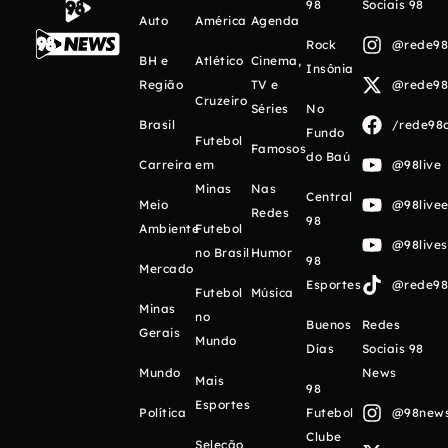
98
Sociais 98
Auto
América
Agenda
Rock
@rede98o
BH e
Atlético
Cinema,
Insônia
Região
TV e
@rede98o
Cruzeiro
Séries
No
Brasil
/rede98o
Fundo
Futebol
Famosos
do Baú
Carreira
em
@98live
Minas
Nas
Central
Meio
@98livee
Redes
98
Ambiente
Futebol
@98live
no Brasil
Humor
98
Mercado
Esportes
@rede98o
Futebol
Música
Minas
no
Buenos
Redes
Gerais
Mundo
Días
Sociais 98
Mundo
News
Mais
98
Esportes
Política
Futebol
@98newso
Clube
Seleção