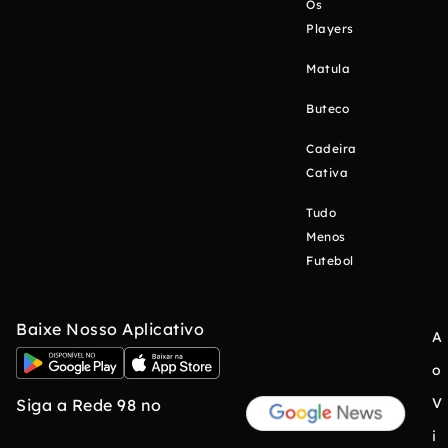
Os
Players
Matula
Buteco
Cadeira
Cativa
Tudo
Menos
Futebol
Baixe Nosso Aplicativo
A
o
V
Siga a Rede 98 no
i