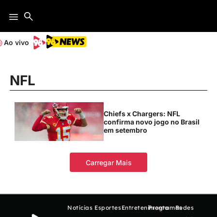
Ao vivo
NFL
Chiefs x Chargers: NFL
confirma novo jogo no Brasil
em setembro
Carregar Mais
Notícias
Esportes
Entretenimento
Programas
Redes