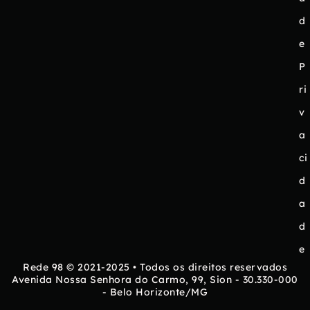
d
e
P
ri
v
a
ci
d
a
d
e
Rede 98 © 2021-2025 • Todos os direitos reservados
Avenida Nossa Senhora do Carmo, 99, Sion - 30.330-000
- Belo Horizonte/MG