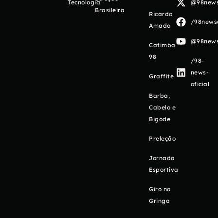
Tecnologia
@98newso
Brasileira
Ricardo
/98newso
Amado
@98newso
Catimba
98
/98-
news-
Graffite
oficial
Barba,
Cabelo e
Bigode
Preleção
Jornada
Esportiva
Giro na
Gringa