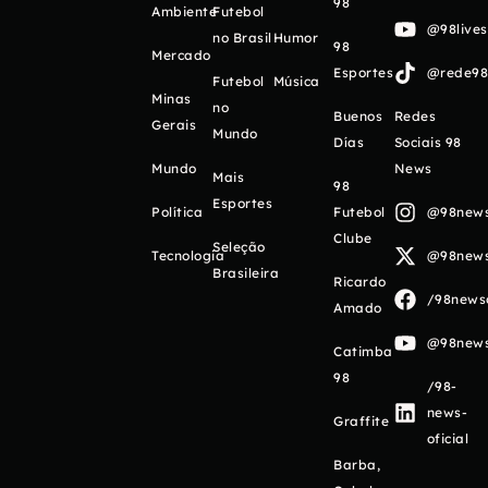
98
Ambiente
Futebol
@98live
no Brasil
Humor
98
Mercado
Esportes
@rede98o
Futebol
Música
Minas
no
Buenos
Redes
Gerais
Mundo
Días
Sociais 98
Mundo
News
Mais
98
Esportes
Política
Futebol
@98newso
Clube
Seleção
Tecnologia
@98newso
Brasileira
Ricardo
/98newso
Amado
@98newso
Catimba
98
/98-
news-
Graffite
oficial
Barba,