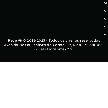
ci
d
a
d
e
Rede 98 © 2021-2025 • Todos os direitos reservados
Avenida Nossa Senhora do Carmo, 99, Sion - 30.330-000
- Belo Horizonte/MG