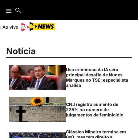
Ao vivo
Notícia
Uso criminoso da IA será
principal desafio de Nunes
Marques no TSE; especialista
analisa
CNJ registra aumento de
225% no número de
julgamentos de feminicídio
Clássico Mineiro termina em
0x0, mas tem direito a