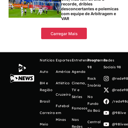
recorde, dribles
desconcertantes e polemicas
com equipe de Arbitragem e
VAR
Carregar Mais
Notícias
Esportes
Entretenimento
Programas
Redes
98
Sociais 98
Auto
América
Agenda
Rock
@rede98o
BH e
Atlético
Cinema,
Insônia
Região
TV e
@rede98o
Cruzeiro
Séries
No
Brasil
/rede98o
Fundo
Futebol
Famosos
do Baú
Carreira
em
@98live
Minas
Nas
Central
Meio
@98livee
Redes