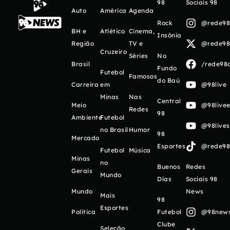
98
Sociais 98
Auto
América
Agenda
Rock
@rede98o
BH e
Atlético
Cinema,
Insônia
Região
TV e
@rede98o
Cruzeiro
Séries
No
Brasil
/rede98o
Fundo
Futebol
Famosos
do Baú
Carreira
em
@98live
Minas
Nas
Central
Meio
@98livee
Redes
98
Ambiente
Futebol
@98live
no Brasil
Humor
98
Mercado
Esportes
@rede98o
Futebol
Música
Minas
no
Buenos
Redes
Gerais
Mundo
Días
Sociais 98
Mundo
News
Mais
98
Esportes
Política
Futebol
@98newso
Clube
Seleção