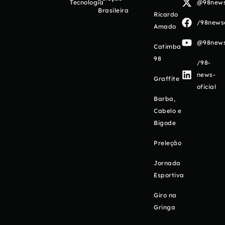
Tecnologia
@98newso
Brasileira
Ricardo
/98newso
Amado
@98newso
Catimba
98
/98-
news-
Graffite
oficial
Barba,
Cabelo e
Bigode
Preleção
Jornada
Esportiva
Giro na
Gringa