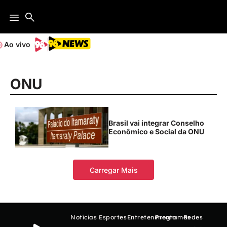
Ao vivo
ONU
Brasil vai integrar Conselho
Econômico e Social da ONU
Carregar Mais
Notícias
Esportes
Entretenimento
Programas
Redes