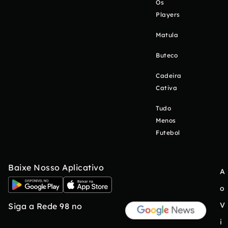
Os
Players
Matula
Buteco
Cadeira
Cativa
Tudo
Menos
Futebol
Baixe Nosso Aplicativo
A
o
V
Siga a Rede 98 no
i