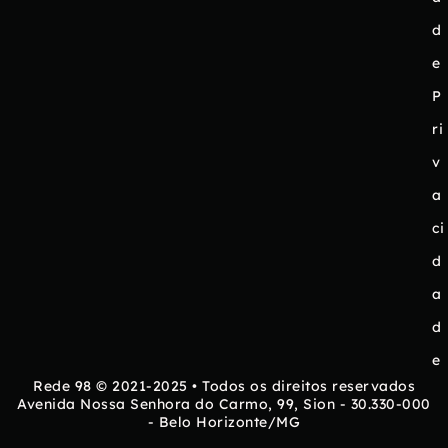
d
e
P
ri
v
a
ci
d
a
d
e
Rede 98 © 2021-2025 • Todos os direitos reservados
Avenida Nossa Senhora do Carmo, 99, Sion - 30.330-000
- Belo Horizonte/MG