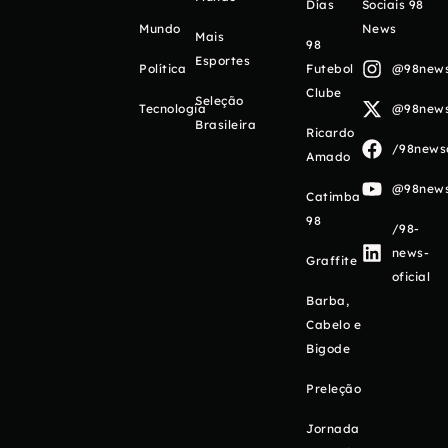
Días
Sociais 98
Mundo
News
Mais
98
Esportes
Política
Futebol
@98newso
Clube
Seleção
Tecnologia
@98newso
Brasileira
Ricardo
/98newso
Amado
@98newso
Catimba
98
/98-
news-
Graffite
oficial
Barba,
Cabelo e
Bigode
Preleção
Jornada