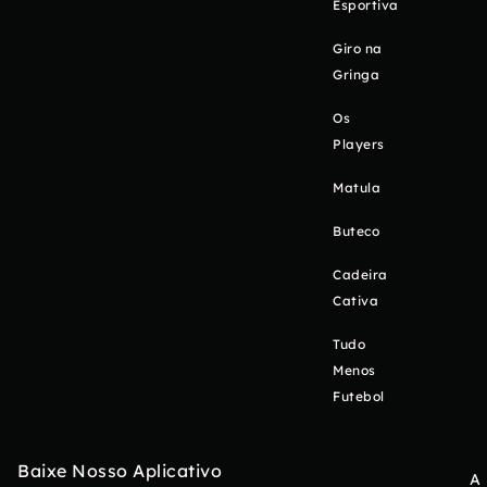
Esportiva
Giro na
Gringa
Os
Players
Matula
Buteco
Cadeira
Cativa
Tudo
Menos
Futebol
Baixe Nosso Aplicativo
A