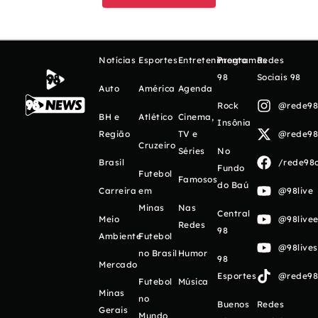
Notícias
Esportes
Entretenimento
Programas
Redes
98
Sociais 98
Auto
América
Agenda
Rock
@rede98o
BH e
Atlético
Cinema,
Insônia
Região
TV e
@rede98o
Cruzeiro
Séries
No
Brasil
/rede98o
Fundo
Futebol
Famosos
do Baú
Carreira
em
@98live
Minas
Nas
Central
Meio
@98livee
Redes
98
Ambiente
Futebol
@98live
no Brasil
Humor
98
Mercado
Esportes
@rede98o
Futebol
Música
Minas
no
Buenos
Redes
Gerais
Mundo